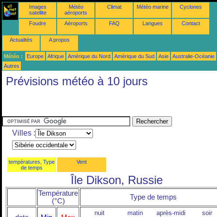
Images
Météo
Climat
Météo marine
Cyclones
satellite
aéroports
Foudre
Aéroports
FAQ
Langues
Contact
Actualités
A propos
Météo :
Europe
Afrique
Amérique du Nord
Amérique du Sud
Asie
Australie-Océanie
Autres
Prévisions météo à 10 jours
Villes :
températures, Type
Vent
de temps
Île Dikson, Russie
Température
Type de temps
(°C)
nuit
matin
après-midi
soir