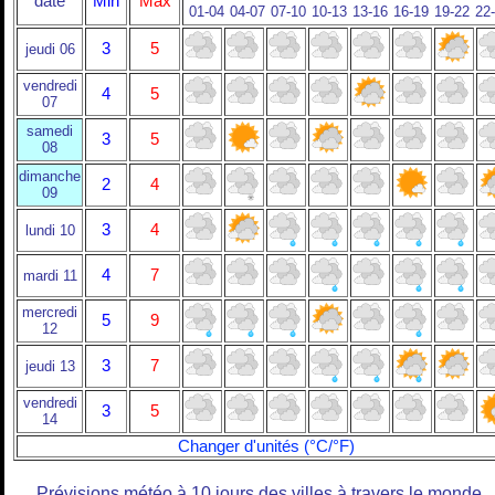
date
Min
Max
01-04
04-07
07-10
10-13
13-16
16-19
19-22
22
3
5
jeudi 06
vendredi
4
5
07
samedi
3
5
08
dimanche
2
4
09
3
4
lundi 10
4
7
mardi 11
mercredi
5
9
12
3
7
jeudi 13
vendredi
3
5
14
Changer d'unités (°C/°F)
Prévisions météo à 10 jours des villes à travers le monde.