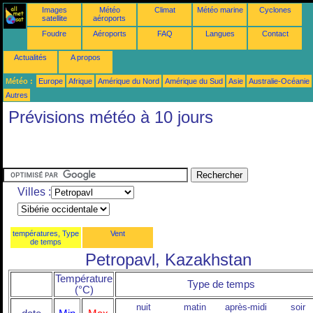
Images
Météo
Climat
Météo marine
Cyclones
satellite
aéroports
Foudre
Aéroports
FAQ
Langues
Contact
Actualités
A propos
Météo :
Europe
Afrique
Amérique du Nord
Amérique du Sud
Asie
Australie-Océanie
Autres
Prévisions météo à 10 jours
Villes :
températures, Type
Vent
de temps
Petropavl, Kazakhstan
Température
Type de temps
(°C)
nuit
matin
après-midi
soir