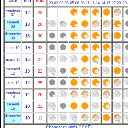
date
Min
Max
23-02
02-05
05-08
08-11
11-14
14-17
17-20
20
vendredi
12
22
07
samedi
13
26
08
dimanche
16
30
09
19
32
lundi 10
15
27
mardi 11
mercredi
13
22
12
12
25
jeudi 13
vendredi
14
26
14
samedi
10
21
15
dimanche
10
11
16
Changer d'unités (°C/°F)