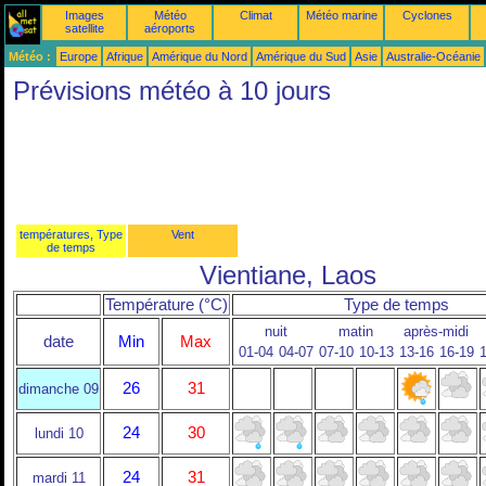
Images
Météo
Climat
Météo marine
Cyclones
satellite
aéroports
Météo :
Europe
Afrique
Amérique du Nord
Amérique du Sud
Asie
Australie-Océanie
Prévisions météo à 10 jours
températures, Type
Vent
de temps
Vientiane, Laos
Température (°C)
Type de temps
nuit
matin
après-midi
date
Min
Max
01-04
04-07
07-10
10-13
13-16
16-19
1
26
31
dimanche 09
24
30
lundi 10
24
31
mardi 11