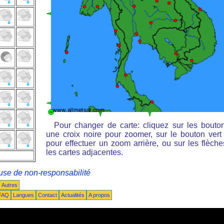
Pour changer de carte: cliquez sur les bouto
une croix noire pour zoomer, sur le bouton vert 
pour effectuer un zoom arrière, ou sur les flèche
les cartes adjacentes.
use de non-responsabilité
Autres
FAQ
Langues
Contact
Actualités
A propos