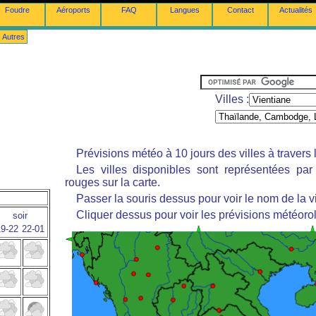
Foudre
Aéroports
FAQ
Langues
Contact
Actualités
Autres
Villes :
Prévisions météo à 10 jours des villes à travers
Les villes disponibles sont représentées pa
rouges sur la carte.
Passer la souris dessus pour voir le nom de la vi
Cliquer dessus pour voir les prévisions météoro
soir
9-22
22-01