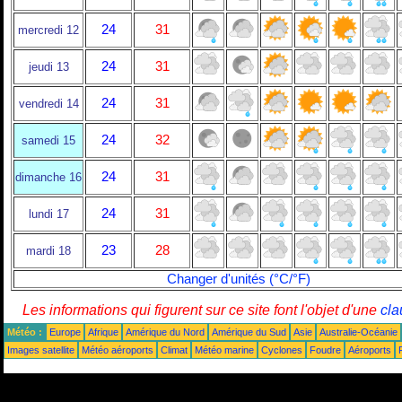
24
31
mercredi 12
24
31
jeudi 13
24
31
vendredi 14
24
32
samedi 15
24
31
dimanche 16
24
31
lundi 17
23
28
mardi 18
Changer d'unités (°C/°F)
Les informations qui figurent sur ce site font l'objet d'une
cla
Météo :
Europe
Afrique
Amérique du Nord
Amérique du Sud
Asie
Australie-Océanie
Images satellite
Météo aéroports
Climat
Météo marine
Cyclones
Foudre
Aéroports