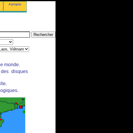
A propos
 le monde.
r des disques
lle.
logiques.