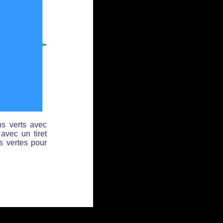
ns verts avec
avec un tiret
s vertes pour