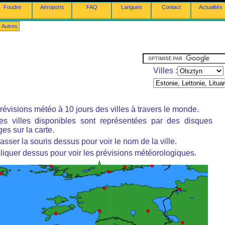
Foudre
Aéroports
FAQ
Langues
Contact
Actualités
Autres
Villes :
révisions météo à 10 jours des villes à travers le monde.
es villes disponibles sont représentées par des disques
es sur la carte.
asser la souris dessus pour voir le nom de la ville.
liquer dessus pour voir les prévisions météorologiques.