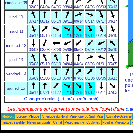
dimanche 09
02/02
04/04
04/06
03/04
04/05
04/06
03/03
06/13
lundi 10
07/17
06/17
06/14
09/12
09/14
07/14
07/17
04/17
mardi 11
05/17
05/15
08/18
11/16
12/16
12/14
06/14
04/10
mercredi 12
03/03
03/03
03/06
05/05
05/03
06/04
05/12
05/10
jeudi 13
05/08
05/10
06/10
04/04
04/04
03/03
01/01
05/05
vendredi 14
P
05/09
05/08
06/10
05/07
07/08
06/08
05/05
06/13
une
pou
samedi 15
les
06/17
07/21
08/22
11/15
12/15
11/12
05/11
02/03
Changer d'unités ( kt, m/s, km/h, mph)
Les informations qui figurent sur ce site font l'objet d'une
cla
Météo :
Europe
Afrique
Amérique du Nord
Amérique du Sud
Asie
Australie-Océanie
Images satellite
Météo aéroports
Climat
Météo marine
Cyclones
Foudre
Aéroports