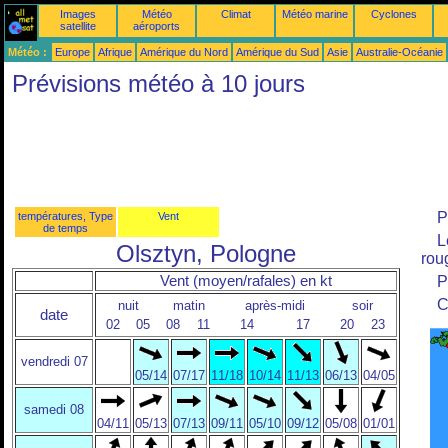
Images
Météo
Climat
Météo marine
Cyclones
satellite
aéroports
Météo :
Europe
Afrique
Amérique du Nord
Amérique du Sud
Asie
Australie-Océanie
Prévisions météo à 10 jours
P
températures, Type
Vent
de temps
L
Olsztyn, Pologne
roug
Vent (moyen/rafales) en kt
P
C
nuit
matin
après-midi
soir
date
02
05
08
11
14
17
20
23
vendredi 07
05/14
07/17
11/18
10/14
11/13
06/13
04/05
samedi 08
04/11
05/13
07/13
09/11
05/10
09/12
05/08
01/01