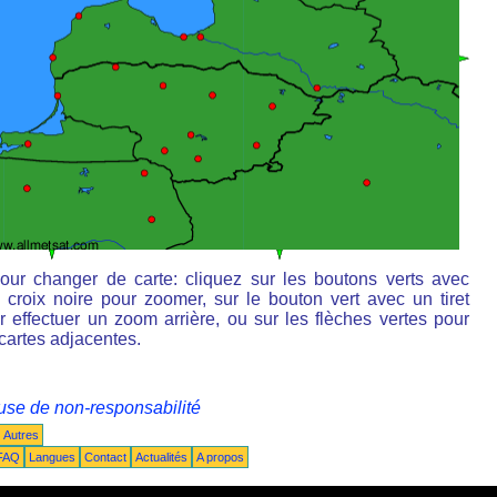
our changer de carte: cliquez sur les boutons verts avec
 croix noire pour zoomer, sur le bouton vert avec un tiret
r effectuer un zoom arrière, ou sur les flèches vertes pour
 cartes adjacentes.
use de non-responsabilité
Autres
FAQ
Langues
Contact
Actualités
A propos