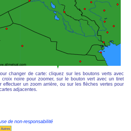
our changer de carte: cliquez sur les boutons verts avec
 croix noire pour zoomer, sur le bouton vert avec un tiret
r effectuer un zoom arrière, ou sur les flèches vertes pour
 cartes adjacentes.
use de non-responsabilité
Autres