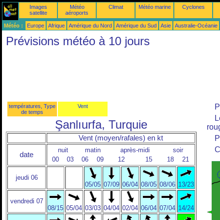
Images
Météo
Climat
Météo marine
Cyclones
satellite
aéroports
Météo :
Europe
Afrique
Amérique du Nord
Amérique du Sud
Asie
Australie-Océanie
Prévisions météo à 10 jours
P
températures, Type
Vent
de temps
L
Şanlıurfa, Turquie
roug
Vent (moyen/rafales) en kt
P
C
nuit
matin
après-midi
soir
date
00
03
06
09
12
15
18
21
jeudi 06
05/05
07/09
06/04
08/05
08/06
13/23
vendredi 07
08/15
05/04
03/03
04/04
02/04
06/04
07/04
14/24