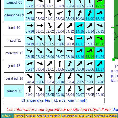
samedi 08
06/11
03/03
00/01
03/03
06/04
06/05
06/06
17/27
dimanche 09
08/18
03/03
01/01
03/03
05/04
10/08
11/09
15/24
lundi 10
07/16
01/01
02/02
03/04
04/12
14/15
09/14
07/13
mardi 11
09/19
06/05
05/05
05/06
04/08
11/11
07/12
16/26
mercredi 12
08/15
07/12
06/06
06/07
08/10
13/16
16/14
14/24
jeudi 13
P
08/17
04/04
01/01
04/05
08/09
09/08
05/09
11/17
une
pou
vendredi 14
les
04/04
06/06
05/04
08/10
05/04
08/05
09/06
07/10
samedi 15
01/01
04/04
05/05
09/10
05/04
09/07
02/05
02/10
Changer d'unités ( kt, m/s, km/h, mph)
Les informations qui figurent sur ce site font l'objet d'une
cla
Météo :
Europe
Afrique
Amérique du Nord
Amérique du Sud
Asie
Australie-Océanie