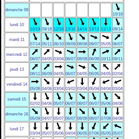
dimanche 09
10/18
lundi 10
10/19
09/18
12/18
13/16
14/16
13/13
11/13
08/14
mardi 11
07/14
05/11
06/10
08/09
08/08
09/07
05/05
06/07
mercredi 12
06/07
04/05
03/04
06/07
08/08
06/09
10/11
09/11
jeudi 13
08/11
06/09
04/05
06/07
04/05
06/05
04/05
02/04
vendredi 14
05/08
04/06
03/04
03/02
03/04
05/04
04/04
03/04
samedi 15
02/02
04/06
05/07
06/07
08/07
06/07
05/06
04/08
dimanche 16
05/09
04/07
05/07
06/07
08/08
08/07
07/08
04/08
lundi 17
03/04
05/07
05/06
04/04
06/05
07/06
05/05
05/07