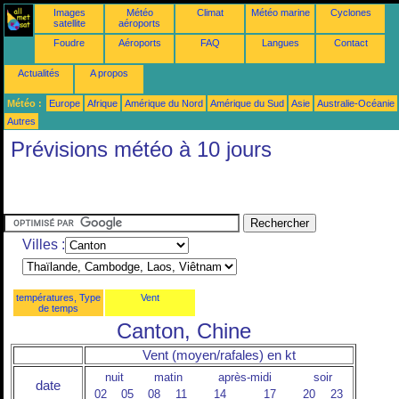
Images
Météo
Climat
Météo marine
Cyclones
satellite
aéroports
Foudre
Aéroports
FAQ
Langues
Contact
Actualités
A propos
Météo :
Europe
Afrique
Amérique du Nord
Amérique du Sud
Asie
Australie-Océanie
Autres
Prévisions météo à 10 jours
Villes :
températures, Type
Vent
de temps
Canton, Chine
Vent (moyen/rafales) en kt
nuit
matin
après-midi
soir
date
02
05
08
11
14
17
20
23