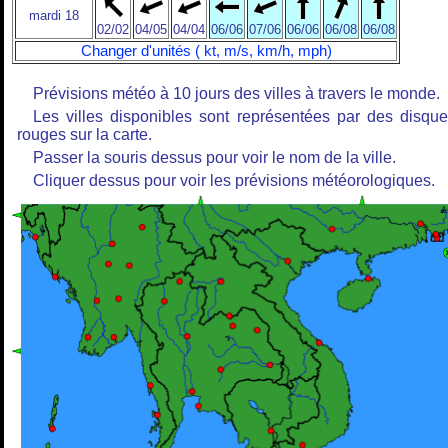
mardi 18
02/02
04/05
04/04
06/06
07/06
06/06
06/08
06/08
Changer d'unités ( kt, m/s, km/h, mph)
Prévisions météo à 10 jours des villes à travers le monde.
Les villes disponibles sont représentées par des disqu
rouges sur la carte.
Passer la souris dessus pour voir le nom de la ville.
Cliquer dessus pour voir les prévisions météorologiques.