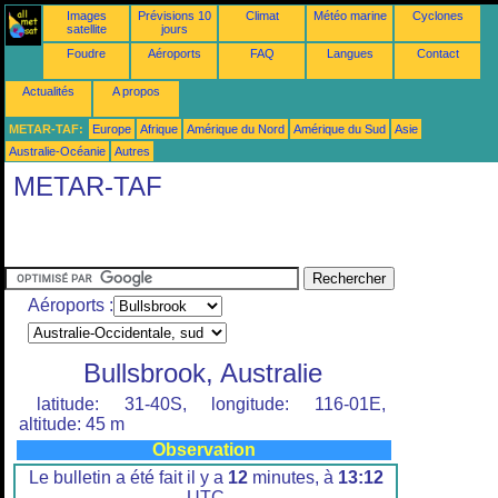
Images
Prévisions 10
Climat
Météo marine
Cyclones
satellite
jours
Foudre
Aéroports
FAQ
Langues
Contact
Actualités
A propos
METAR-TAF:
Europe
Afrique
Amérique du Nord
Amérique du Sud
Asie
Australie-Océanie
Autres
METAR-TAF
Aéroports :
Bullsbrook, Australie
latitude: 31-40S, longitude: 116-01E,
altitude: 45 m
Observation
Le bulletin a été fait il y a
12
minutes, à
13:12
UTC