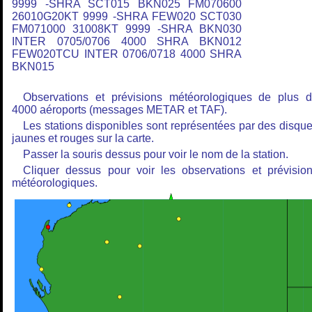
9999 -SHRA SCT015 BKN025 FM070600
26010G20KT 9999 -SHRA FEW020 SCT030
FM071000 31008KT 9999 -SHRA BKN030
INTER 0705/0706 4000 SHRA BKN012
FEW020TCU INTER 0706/0718 4000 SHRA
BKN015
Observations et prévisions météorologiques de plus 
4000 aéroports (messages METAR et TAF).
Les stations disponibles sont représentées par des disqu
jaunes et rouges sur la carte.
Passer la souris dessus pour voir le nom de la station.
Cliquer dessus pour voir les observations et prévisio
météorologiques.