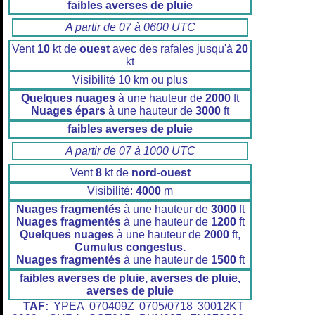
faibles averses de pluie
A partir de 07 à 0600 UTC
Vent
10
kt de
ouest
avec des rafales jusqu'à
20
kt
Visibilité 10 km ou plus
Quelques nuages
à une hauteur de
2000
ft
Nuages épars
à une hauteur de
3000
ft
faibles averses de pluie
A partir de 07 à 1000 UTC
Vent
8
kt de
nord-ouest
Visibilité:
4000
m
Nuages fragmentés
à une hauteur de
3000
ft
Nuages fragmentés
à une hauteur de
1200
ft
Quelques nuages
à une hauteur de
2000
ft,
Cumulus congestus.
Nuages fragmentés
à une hauteur de
1500
ft
faibles averses de pluie, averses de pluie,
averses de pluie
TAF:
YPEA 070409Z 0705/0718 30012KT