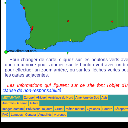
Pour changer de carte: cliquez sur les boutons verts av
une croix noire pour zoomer, sur le bouton vert avec un tir
pour effectuer un zoom arrière, ou sur les flèches vertes po
les cartes adjacentes.
Les informations qui figurent sur ce site font l'objet d'
clause de non-responsabilité
METAR-TAF:
Europe
Afrique
Amérique du Nord
Amérique du Sud
Asie
Australie-Océanie
Autres
Images satellite
Prévisions 10 jours
Climat
Météo marine
Cyclones
Foudre
Aéroport
FAQ
Langues
Contact
Actualités
A propos