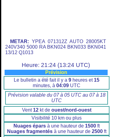
METAR:
YPEA 071312Z AUTO 28005KT
240V340 5000 RA BKN024 BKN033 BKN041
13/12 Q1013
Heure: 21:24 (13:24 UTC)
Prévision
Le bulletin a été fait il y a
9
heures et
15
minutes, à
04:09
UTC
Prévision valable du 07 à 05 UTC au 07 à 18
UTC
Vent
12
kt de
ouest/nord-ouest
Visibilité 10 km ou plus
Nuages épars
à une hauteur de
1500
ft
Nuages fragmentés
à une hauteur de
2500
ft