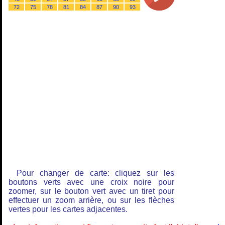
72
75
78
81
84
87
90
93
Pour changer de carte: cliquez sur les
boutons verts avec une croix noire pour
zoomer, sur le bouton vert avec un tiret pour
effectuer un zoom arrière, ou sur les flèches
vertes pour les cartes adjacentes.