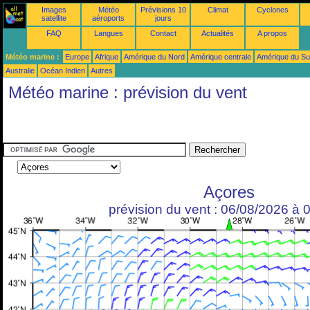
Images
Météo
Prévisions 10
Climat
Cyclones
satellite
aéroports
jours
FAQ
Langues
Contact
Actualités
A propos
Météo marine :
Europe
Afrique
Amérique du Nord
Amérique centrale
Amérique du S
Australie
Océan Indien
Autres
Météo marine : prévision du vent
Açores
prévision du vent : 06/08/2026 à