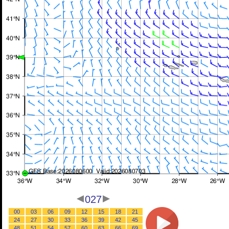
027
00
03
06
09
12
15
18
21
24
27
30
33
36
39
42
45
48
51
54
57
60
63
66
69