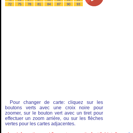
72
75
78
81
84
87
90
93
Pour changer de carte: cliquez sur les
boutons verts avec une croix noire pour
zoomer, sur le bouton vert avec un tiret pour
effectuer un zoom arrière, ou sur les flèches
vertes pour les cartes adjacentes.