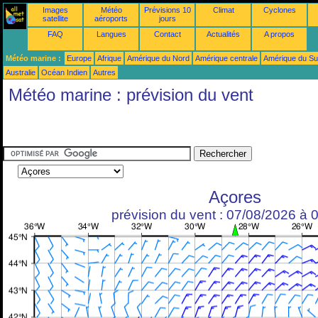
Images
Météo
Prévisions 10
Climat
Cyclones
satellite
aéroports
jours
FAQ
Langues
Contact
Actualités
A propos
Météo marine :
Europe
Afrique
Amérique du Nord
Amérique centrale
Amérique du S
Australie
Océan Indien
Autres
Météo marine : prévision du vent
Açores
prévision du vent : 07/08/2026 à