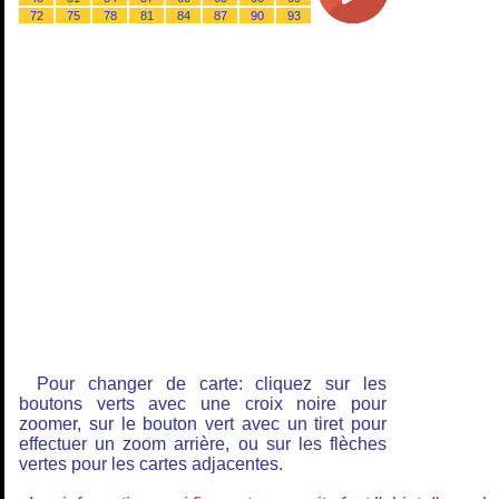
72
75
78
81
84
87
90
93
Pour changer de carte: cliquez sur les
boutons verts avec une croix noire pour
zoomer, sur le bouton vert avec un tiret pour
effectuer un zoom arrière, ou sur les flèches
vertes pour les cartes adjacentes.