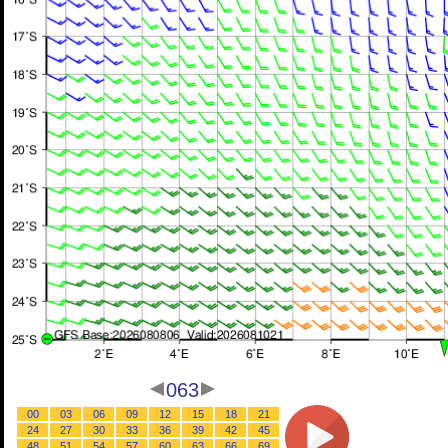
063
00
03
06
09
12
15
18
21
24
27
30
33
36
39
42
45
48
51
54
57
60
63
66
69