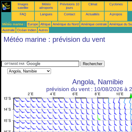
Images
Météo
Prévisions 10
Climat
Cyclones
satellite
aéroports
jours
FAQ
Langues
Contact
Actualités
A propos
Météo marine :
Europe
Afrique
Amérique du Nord
Amérique centrale
Amérique du S
Australie
Océan Indien
Autres
Météo marine : prévision du vent
Angola, Namibie
prévision du vent : 10/08/2026 à