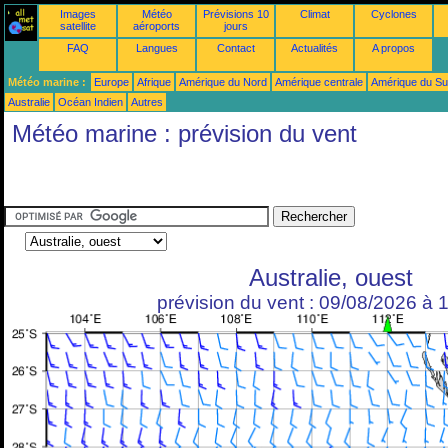
Images
Météo
Prévisions 10
Climat
Cyclones
satellite
aéroports
jours
FAQ
Langues
Contact
Actualités
A propos
Météo marine :
Europe
Afrique
Amérique du Nord
Amérique centrale
Amérique du S
Australie
Océan Indien
Autres
Météo marine : prévision du vent
Australie, ouest
prévision du vent : 09/08/2026 à