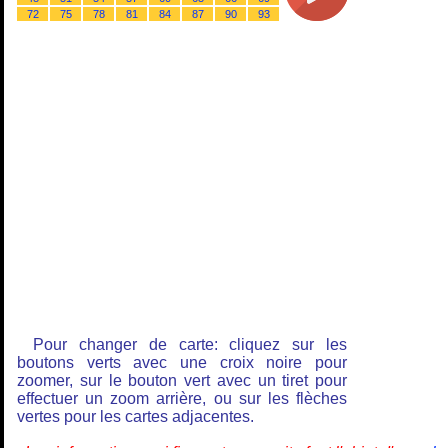
72
75
78
81
84
87
90
93
Pour changer de carte: cliquez sur les
boutons verts avec une croix noire pour
zoomer, sur le bouton vert avec un tiret pour
effectuer un zoom arrière, ou sur les flèches
vertes pour les cartes adjacentes.