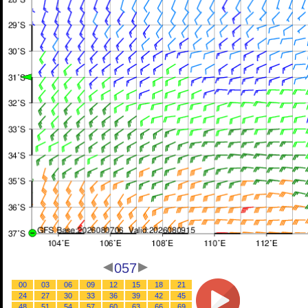
057
00
03
06
09
12
15
18
21
24
27
30
33
36
39
42
45
48
51
54
57
60
63
66
69