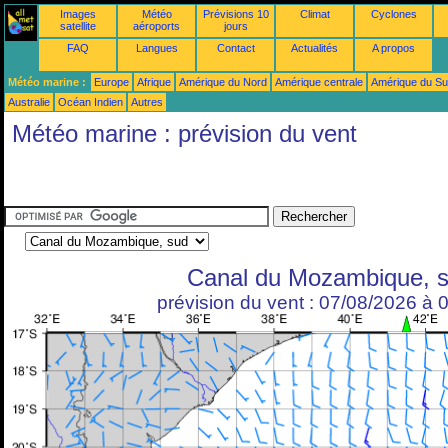
Images
Météo
Prévisions 10
Climat
Cyclones
satellite
aéroports
jours
FAQ
Langues
Contact
Actualités
A propos
Météo marine :
Europe
Afrique
Amérique du Nord
Amérique centrale
Amérique du S
Australie
Océan Indien
Autres
Météo marine : prévision du vent
Canal du Mozambique, 
prévision du vent : 07/08/2026 à