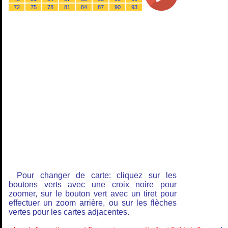
72
75
78
81
84
87
90
93
Pour changer de carte: cliquez sur les
boutons verts avec une croix noire pour
zoomer, sur le bouton vert avec un tiret pour
effectuer un zoom arrière, ou sur les flèches
vertes pour les cartes adjacentes.