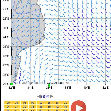
009
00
03
06
09
12
15
18
21
24
27
30
33
36
39
42
45
48
51
54
57
60
63
66
69