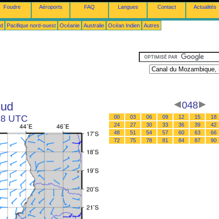
Foudre
Aéroports
FAQ
Langues
Contact
Actualités
ud
Pacifique nord-ouest
Océanie
Australie
Océan Indien
Autres
sud
048
 18 UTC
00
03
06
09
12
15
18
24
27
30
33
36
39
42
48
51
54
57
60
63
66
72
75
78
81
84
87
90