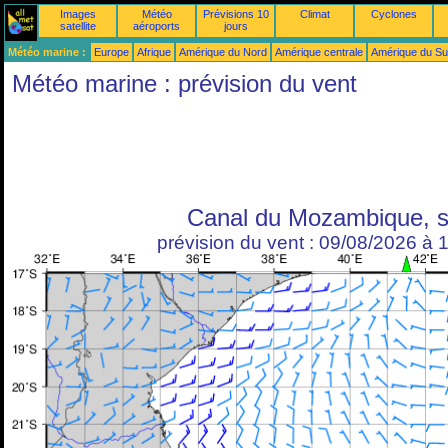
Images
Météo
Prévisions 10
Climat
Cyclones
satellite
aéroports
jours
Météo marine :
Europe
Afrique
Amérique du Nord
Amérique centrale
Amérique du S
Météo marine : prévision du vent
Canal du Mozambique, 
prévision du vent : 09/08/2026 à