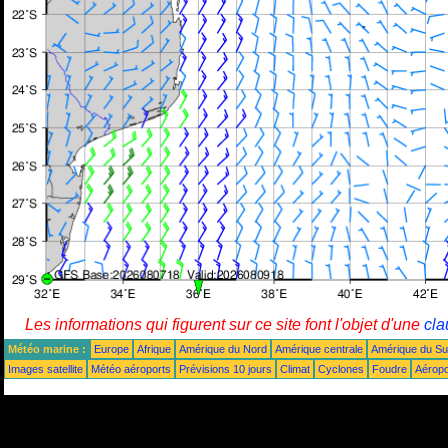
Les informations qui figurent sur ce site font l'objet d'une
cla
Météo marine :
Europe
Afrique
Amérique du Nord
Amérique centrale
Amérique du S
Images satellite
Météo aéroports
Prévisions 10 jours
Climat
Cyclones
Foudre
Aéropo