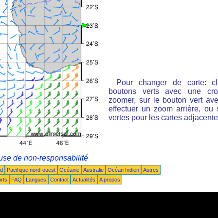
Pour changer de carte: cl
boutons verts avec une cro
zoomer, sur le bouton vert ave
effectuer un zoom arrière, ou 
vertes pour les cartes adjacente
use de non-responsabilité
ud
Pacifique nord-ouest
Océanie
Australie
Océan Indien
Autres
rts
FAQ
Langues
Contact
Actualités
A propos