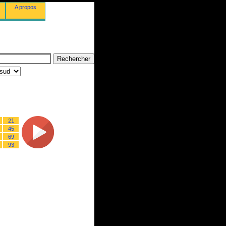
A propos
21
45
69
93