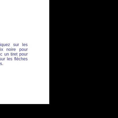
iquez sur les
ix noire pour
c un tiret pour
sur les flèches
s.