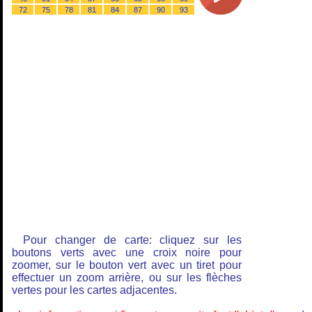
72
75
78
81
84
87
90
93
Pour changer de carte: cliquez sur les
boutons verts avec une croix noire pour
zoomer, sur le bouton vert avec un tiret pour
effectuer un zoom arrière, ou sur les flèches
vertes pour les cartes adjacentes.