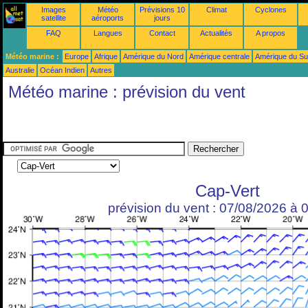
Images
Météo
Prévisions 10
Climat
Cyclones
satellite
aéroports
jours
FAQ
Langues
Contact
Actualités
A propos
Météo marine :
Europe
Afrique
Amérique du Nord
Amérique centrale
Amérique du S
Australie
Océan Indien
Autres
Météo marine : prévision du vent
Cap-Vert
prévision du vent : 07/08/2026 à