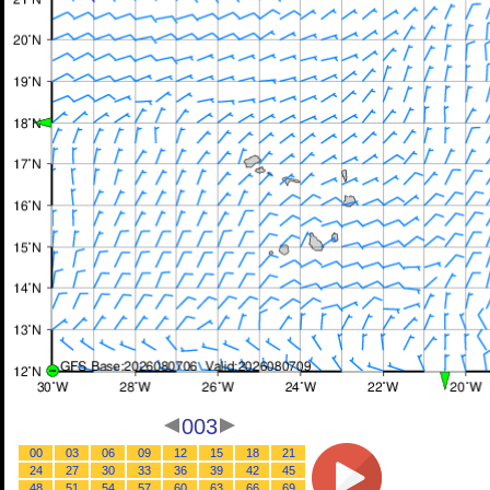
003
00
03
06
09
12
15
18
21
24
27
30
33
36
39
42
45
48
51
54
57
60
63
66
69