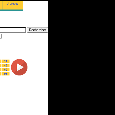
A propos
21
45
69
93