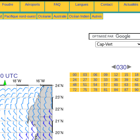
Foudre
Aéroports
FAQ
Langues
Contact
Actualités
ud
Pacifique nord-ouest
Océanie
Australie
Océan Indien
Autres
030
 00 UTC
00
03
06
09
12
15
18
24
27
30
33
36
39
42
48
51
54
57
60
63
66
72
75
78
81
84
87
90