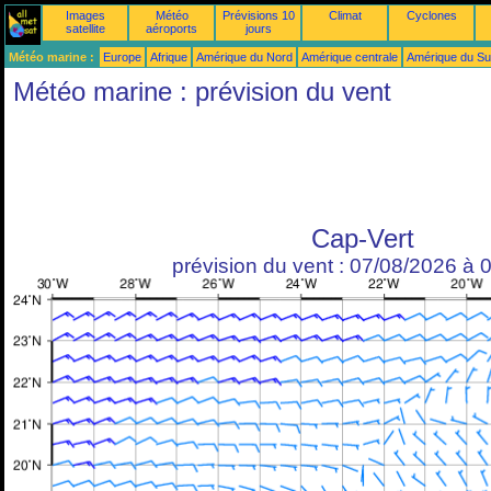
Images
Météo
Prévisions 10
Climat
Cyclones
satellite
aéroports
jours
Météo marine :
Europe
Afrique
Amérique du Nord
Amérique centrale
Amérique du S
Météo marine : prévision du vent
Cap-Vert
prévision du vent : 07/08/2026 à