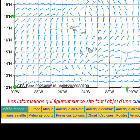
Les informations qui figurent sur ce site font l'objet d'une
cla
Météo marine :
Europe
Afrique
Amérique du Nord
Amérique centrale
Amérique du S
Images satellite
Météo aéroports
Prévisions 10 jours
Climat
Cyclones
Foudre
Aéropo