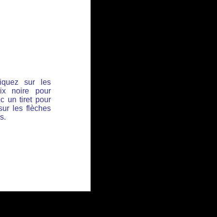
iquez sur les
ix noire pour
c un tiret pour
sur les flèches
s.