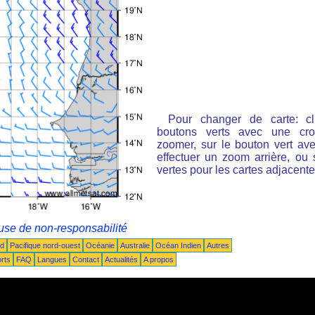
Pour changer de carte: cl
boutons verts avec une cro
zoomer, sur le bouton vert ave
effectuer un zoom arrière, ou 
vertes pour les cartes adjacente
use de non-responsabilité
ud
Pacifique nord-ouest
Océanie
Australie
Océan Indien
Autres
rts
FAQ
Langues
Contact
Actualités
A propos