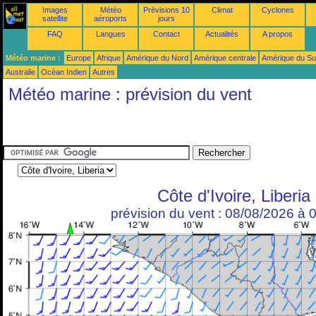
Images
Météo
Prévisions 10
Climat
Cyclones
satellite
aéroports
jours
FAQ
Langues
Contact
Actualités
A propos
Météo marine :
Europe
Afrique
Amérique du Nord
Amérique centrale
Amérique du S
Australie
Océan Indien
Autres
Météo marine : prévision du vent
Côte d'Ivoire, Liberia
prévision du vent : 08/08/2026 à