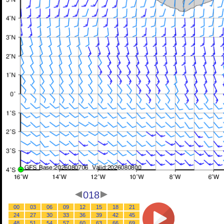
018
00
03
06
09
12
15
18
21
24
27
30
33
36
39
42
45
48
51
54
57
60
63
66
69