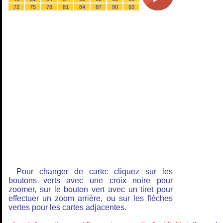
72
75
78
81
84
87
90
93
Pour changer de carte: cliquez sur les
boutons verts avec une croix noire pour
zoomer, sur le bouton vert avec un tiret pour
effectuer un zoom arrière, ou sur les flèches
vertes pour les cartes adjacentes.