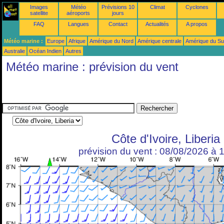
Images
Météo
Prévisions 10
Climat
Cyclones
satellite
aéroports
jours
FAQ
Langues
Contact
Actualités
A propos
Météo marine :
Europe
Afrique
Amérique du Nord
Amérique centrale
Amérique du S
Australie
Océan Indien
Autres
Météo marine : prévision du vent
Côte d'Ivoire, Liberia
prévision du vent : 08/08/2026 à