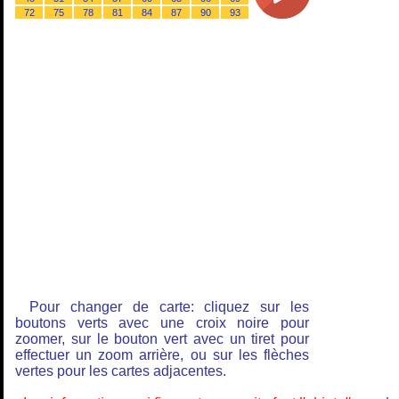
72
75
78
81
84
87
90
93
Pour changer de carte: cliquez sur les
boutons verts avec une croix noire pour
zoomer, sur le bouton vert avec un tiret pour
effectuer un zoom arrière, ou sur les flèches
vertes pour les cartes adjacentes.