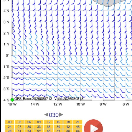
030
00
03
06
09
12
15
18
21
24
27
30
33
36
39
42
45
48
51
54
57
60
63
66
69