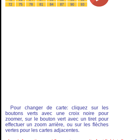
72
75
78
81
84
87
90
93
Pour changer de carte: cliquez sur les
boutons verts avec une croix noire pour
zoomer, sur le bouton vert avec un tiret pour
effectuer un zoom arrière, ou sur les flèches
vertes pour les cartes adjacentes.