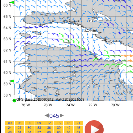
045
00
03
06
09
12
15
18
21
24
27
30
33
36
39
42
45
48
51
54
57
60
63
66
69