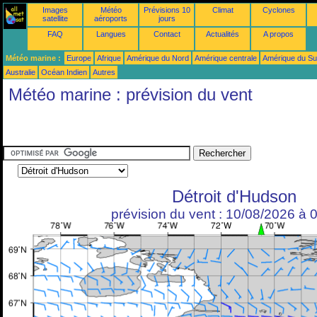
Images
Météo
Prévisions 10
Climat
Cyclones
satellite
aéroports
jours
FAQ
Langues
Contact
Actualités
A propos
Météo marine :
Europe
Afrique
Amérique du Nord
Amérique centrale
Amérique du S
Australie
Océan Indien
Autres
Météo marine : prévision du vent
Détroit d'Hudson
prévision du vent : 10/08/2026 à