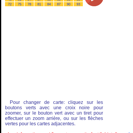
72
75
78
81
84
87
90
93
Pour changer de carte: cliquez sur les
boutons verts avec une croix noire pour
zoomer, sur le bouton vert avec un tiret pour
effectuer un zoom arrière, ou sur les flèches
vertes pour les cartes adjacentes.