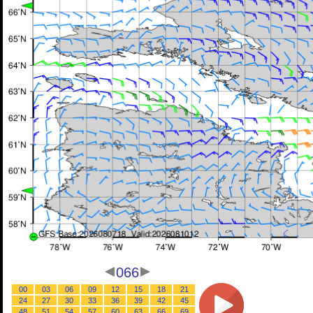
066
00
03
06
09
12
15
18
21
24
27
30
33
36
39
42
45
48
51
54
57
60
63
66
69