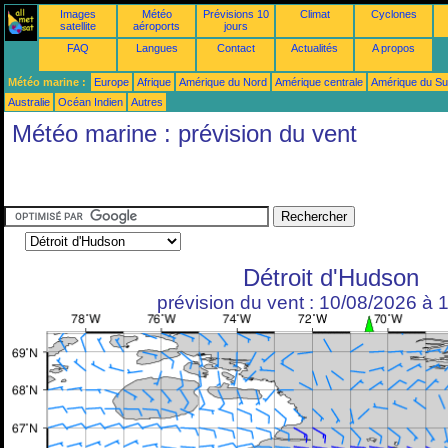
Images
Météo
Prévisions 10
Climat
Cyclones
satellite
aéroports
jours
FAQ
Langues
Contact
Actualités
A propos
Météo marine :
Europe
Afrique
Amérique du Nord
Amérique centrale
Amérique du S
Australie
Océan Indien
Autres
Météo marine : prévision du vent
Détroit d'Hudson
prévision du vent : 10/08/2026 à