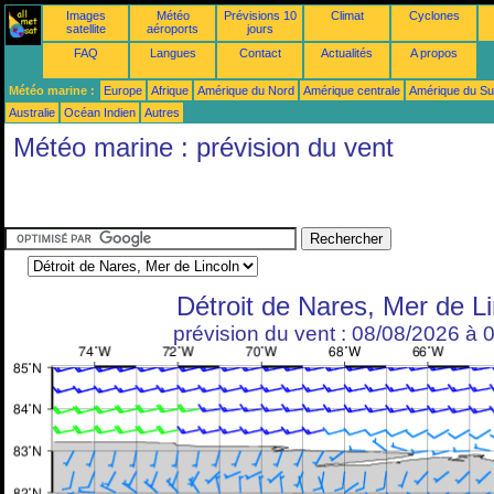
Images
Météo
Prévisions 10
Climat
Cyclones
satellite
aéroports
jours
FAQ
Langues
Contact
Actualités
A propos
Météo marine :
Europe
Afrique
Amérique du Nord
Amérique centrale
Amérique du S
Australie
Océan Indien
Autres
Météo marine : prévision du vent
Détroit de Nares, Mer de L
prévision du vent : 08/08/2026 à