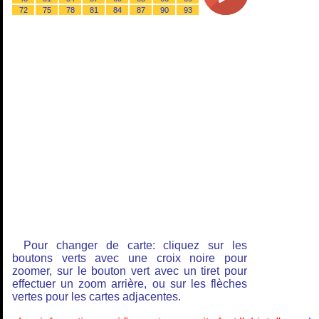
72
75
78
81
84
87
90
93
Pour changer de carte: cliquez sur les
boutons verts avec une croix noire pour
zoomer, sur le bouton vert avec un tiret pour
effectuer un zoom arrière, ou sur les flèches
vertes pour les cartes adjacentes.