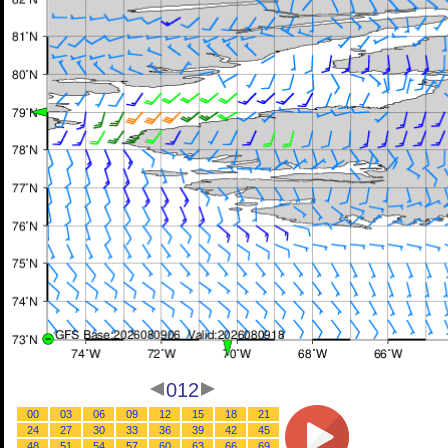
012
00
03
06
09
12
15
18
21
24
27
30
33
36
39
42
45
48
51
54
57
60
63
66
69