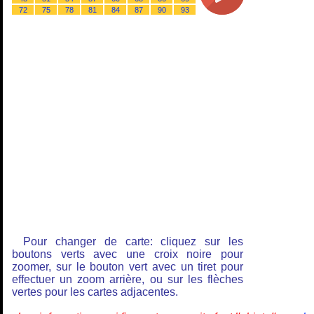
72
75
78
81
84
87
90
93
Pour changer de carte: cliquez sur les
boutons verts avec une croix noire pour
zoomer, sur le bouton vert avec un tiret pour
effectuer un zoom arrière, ou sur les flèches
vertes pour les cartes adjacentes.