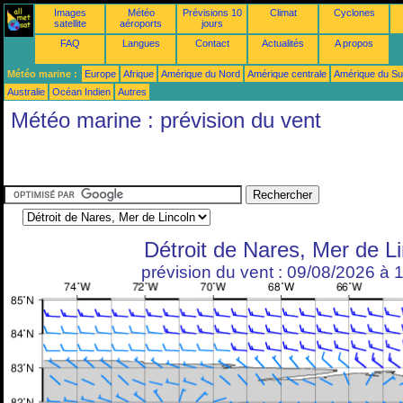
Images
Météo
Prévisions 10
Climat
Cyclones
satellite
aéroports
jours
FAQ
Langues
Contact
Actualités
A propos
Météo marine :
Europe
Afrique
Amérique du Nord
Amérique centrale
Amérique du S
Australie
Océan Indien
Autres
Météo marine : prévision du vent
Détroit de Nares, Mer de L
prévision du vent : 09/08/2026 à