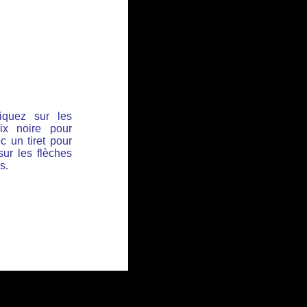
iquez sur les
ix noire pour
c un tiret pour
sur les flèches
s.