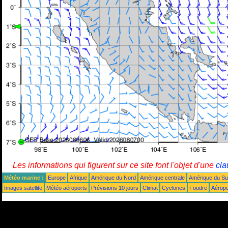
Les informations qui figurent sur ce site font l'objet d'une
cla
Météo marine :
Europe
Afrique
Amérique du Nord
Amérique centrale
Amérique du S
Images satellite
Météo aéroports
Prévisions 10 jours
Climat
Cyclones
Foudre
Aéropo