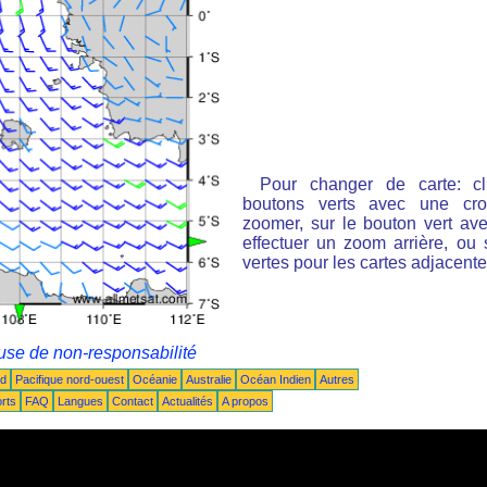
Pour changer de carte: cl
boutons verts avec une cro
zoomer, sur le bouton vert ave
effectuer un zoom arrière, ou 
vertes pour les cartes adjacente
use de non-responsabilité
ud
Pacifique nord-ouest
Océanie
Australie
Océan Indien
Autres
rts
FAQ
Langues
Contact
Actualités
A propos