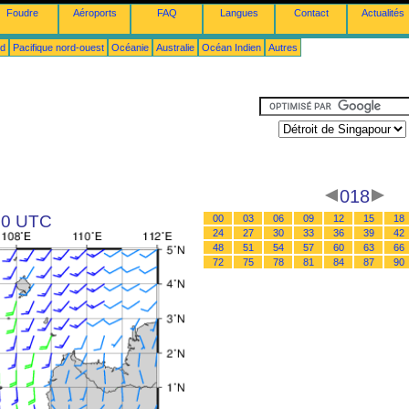
Foudre
Aéroports
FAQ
Langues
Contact
Actualités
ud
Pacifique nord-ouest
Océanie
Australie
Océan Indien
Autres
018
 00 UTC
00
03
06
09
12
15
18
24
27
30
33
36
39
42
48
51
54
57
60
63
66
72
75
78
81
84
87
90