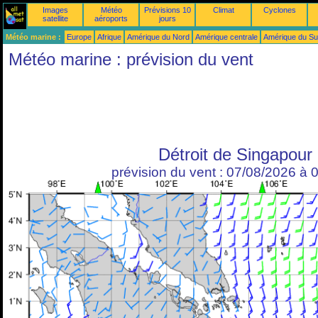
Images
Météo
Prévisions 10
Climat
Cyclones
satellite
aéroports
jours
Météo marine :
Europe
Afrique
Amérique du Nord
Amérique centrale
Amérique du S
Météo marine : prévision du vent
Détroit de Singapour
prévision du vent : 07/08/2026 à