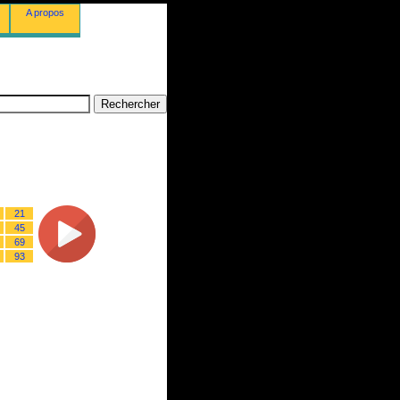
A propos
21
45
69
93