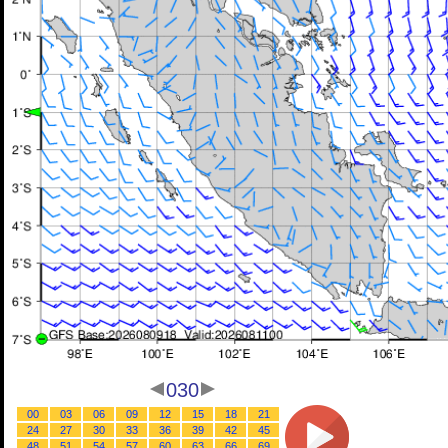
030
00
03
06
09
12
15
18
21
24
27
30
33
36
39
42
45
48
51
54
57
60
63
66
69