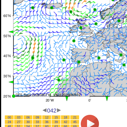
042
00
03
06
09
12
15
18
21
24
27
30
33
36
39
42
45
48
51
54
57
60
63
66
69