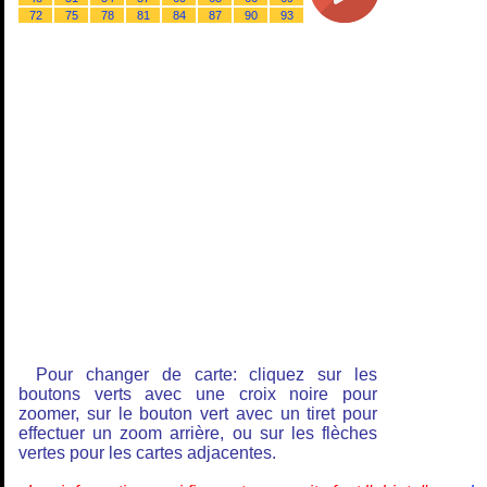
72
75
78
81
84
87
90
93
Pour changer de carte: cliquez sur les
boutons verts avec une croix noire pour
zoomer, sur le bouton vert avec un tiret pour
effectuer un zoom arrière, ou sur les flèches
vertes pour les cartes adjacentes.