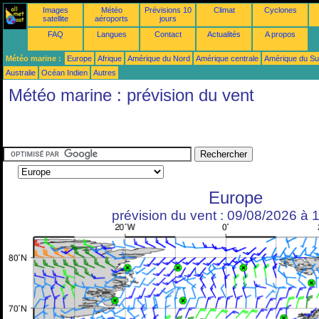
Images
Météo
Prévisions 10
Climat
Cyclones
satellite
aéroports
jours
FAQ
Langues
Contact
Actualités
A propos
Météo marine :
Europe
Afrique
Amérique du Nord
Amérique centrale
Amérique du S
Australie
Océan Indien
Autres
Météo marine : prévision du vent
Europe
prévision du vent : 09/08/2026 à