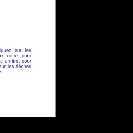
iquez sur les
ix noire pour
c un tiret pour
sur les flèches
s.