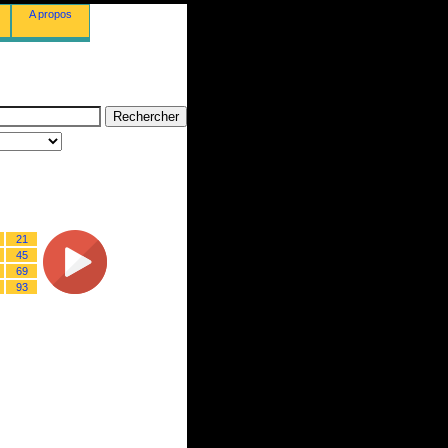
A propos
21
45
69
93