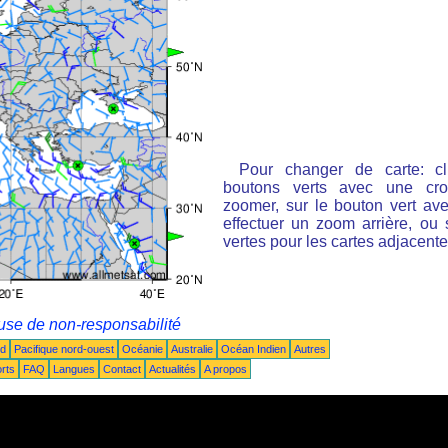
Pour changer de carte: cl
boutons verts avec une cro
zoomer, sur le bouton vert ave
effectuer un zoom arrière, ou 
vertes pour les cartes adjacente
use de non-responsabilité
ud
Pacifique nord-ouest
Océanie
Australie
Océan Indien
Autres
rts
FAQ
Langues
Contact
Actualités
A propos