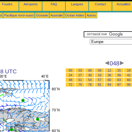
Foudre
Aéroports
FAQ
Langues
Contact
Actualités
ud
Pacifique nord-ouest
Océanie
Australie
Océan Indien
Autres
048
 18 UTC
00
03
06
09
12
15
18
24
27
30
33
36
39
42
48
51
54
57
60
63
66
72
75
78
81
84
87
90