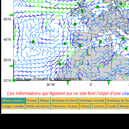
Les informations qui figurent sur ce site font l'objet d'une
cla
Météo marine :
Europe
Afrique
Amérique du Nord
Amérique centrale
Amérique du S
Images satellite
Météo aéroports
Prévisions 10 jours
Climat
Cyclones
Foudre
Aéropo