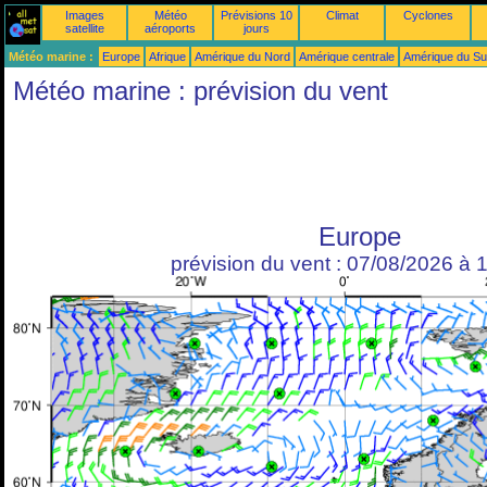
Images
Météo
Prévisions 10
Climat
Cyclones
satellite
aéroports
jours
Météo marine :
Europe
Afrique
Amérique du Nord
Amérique centrale
Amérique du S
Météo marine : prévision du vent
Europe
prévision du vent : 07/08/2026 à