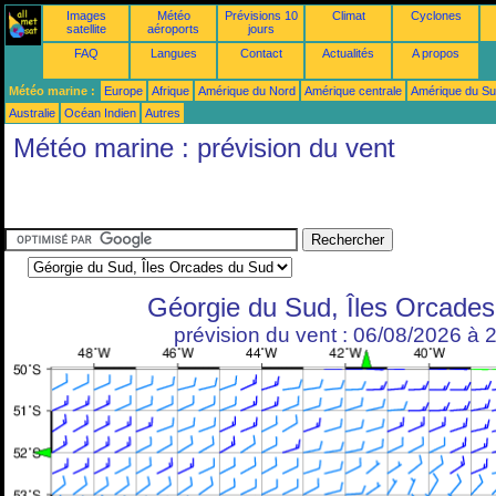
Images
Météo
Prévisions 10
Climat
Cyclones
satellite
aéroports
jours
FAQ
Langues
Contact
Actualités
A propos
Météo marine :
Europe
Afrique
Amérique du Nord
Amérique centrale
Amérique du S
Australie
Océan Indien
Autres
Météo marine : prévision du vent
Géorgie du Sud, Îles Orcade
prévision du vent : 06/08/2026 à