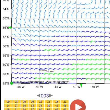
003
00
03
06
09
12
15
18
21
24
27
30
33
36
39
42
45
48
51
54
57
60
63
66
69