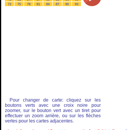
72
75
78
81
84
87
90
93
Pour changer de carte: cliquez sur les
boutons verts avec une croix noire pour
zoomer, sur le bouton vert avec un tiret pour
effectuer un zoom arrière, ou sur les flèches
vertes pour les cartes adjacentes.