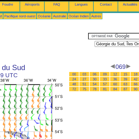
Foudre
Aéroports
FAQ
Langues
Contact
Actualités
ud
Pacifique nord-ouest
Océanie
Australie
Océan Indien
Autres
s du Sud
069
 09 UTC
00
03
06
09
12
15
18
24
27
30
33
36
39
42
48
51
54
57
60
63
66
72
75
78
81
84
87
90