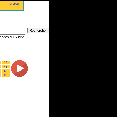
A propos
21
45
69
93