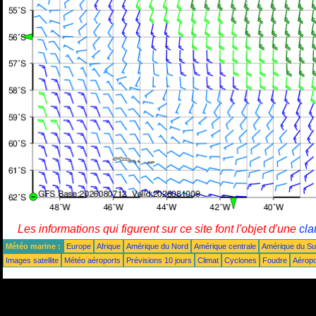
Les informations qui figurent sur ce site font l'objet d'une
cla
Météo marine :
Europe
Afrique
Amérique du Nord
Amérique centrale
Amérique du S
Images satellite
Météo aéroports
Prévisions 10 jours
Climat
Cyclones
Foudre
Aéropo