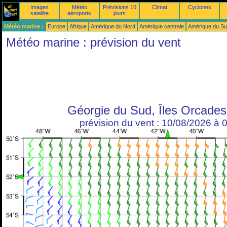
Images
Météo
Prévisions 10
Climat
Cyclones
satellite
aéroports
jours
Météo marine :
Europe
Afrique
Amérique du Nord
Amérique centrale
Amérique du S
Météo marine : prévision du vent
Géorgie du Sud, Îles Orcade
prévision du vent : 10/08/2026 à