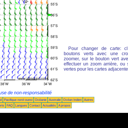
Pour changer de carte: cl
boutons verts avec une cro
zoomer, sur le bouton vert ave
effectuer un zoom arrière, ou 
vertes pour les cartes adjacente
use de non-responsabilité
ud
Pacifique nord-ouest
Océanie
Australie
Océan Indien
Autres
rts
FAQ
Langues
Contact
Actualités
A propos