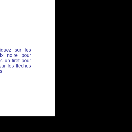
iquez sur les
ix noire pour
c un tiret pour
sur les flèches
s.