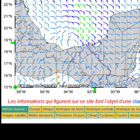
Les informations qui figurent sur ce site font l'objet d'une
cla
Météo marine :
Europe
Afrique
Amérique du Nord
Amérique centrale
Amérique du S
Images satellite
Météo aéroports
Prévisions 10 jours
Climat
Cyclones
Foudre
Aéropo