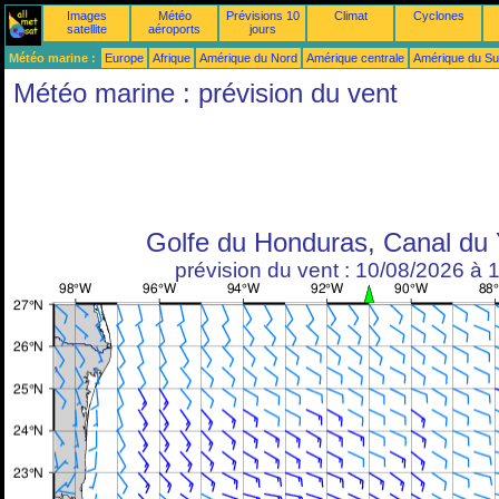
Images
Météo
Prévisions 10
Climat
Cyclones
satellite
aéroports
jours
Météo marine :
Europe
Afrique
Amérique du Nord
Amérique centrale
Amérique du S
Météo marine : prévision du vent
Golfe du Honduras, Canal du
prévision du vent : 10/08/2026 à