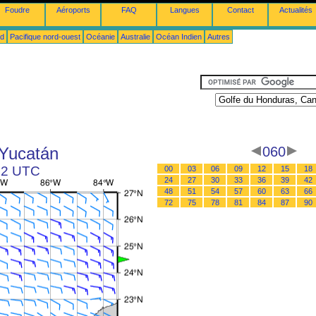
Foudre
Aéroports
FAQ
Langues
Contact
Actualités
ud
Pacifique nord-ouest
Océanie
Australie
Océan Indien
Autres
 Yucatán
060
 12 UTC
00
03
06
09
12
15
18
24
27
30
33
36
39
42
48
51
54
57
60
63
66
72
75
78
81
84
87
90