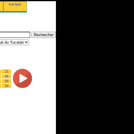
A propos
21
45
69
93