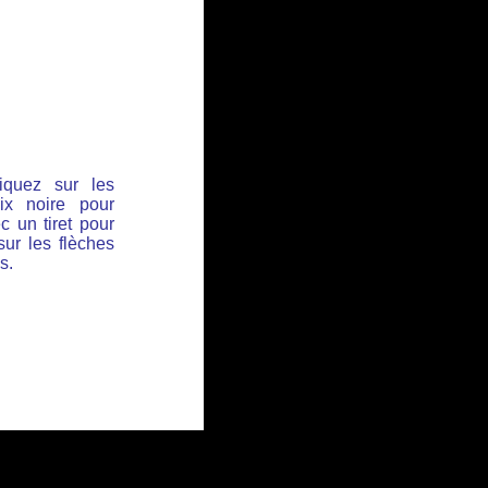
iquez sur les
ix noire pour
c un tiret pour
sur les flèches
s.