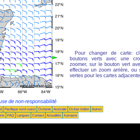
Pour changer de carte: cl
boutons verts avec une cro
zoomer, sur le bouton vert ave
effectuer un zoom arrière, ou 
vertes pour les cartes adjacente
use de non-responsabilité
ud
Pacifique nord-ouest
Océanie
Australie
Océan Indien
Autres
rts
FAQ
Langues
Contact
Actualités
A propos