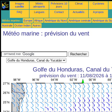
Images
Météo
Prévisions 10
Climat
Cyclones
satellite
aéroports
jours
FAQ
Langues
Contact
Actualités
A propos
Météo marine :
Europe
Afrique
Amérique du Nord
Amérique centrale
Amérique du S
Australie
Océan Indien
Autres
Météo marine : prévision du vent
Golfe du Honduras, Canal du
prévision du vent : 11/08/2026 à