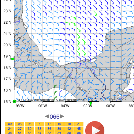
066
00
03
06
09
12
15
18
21
24
27
30
33
36
39
42
45
48
51
54
57
60
63
66
69