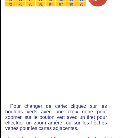
72
75
78
81
84
87
90
93
Pour changer de carte: cliquez sur les
boutons verts avec une croix noire pour
zoomer, sur le bouton vert avec un tiret pour
effectuer un zoom arrière, ou sur les flèches
vertes pour les cartes adjacentes.