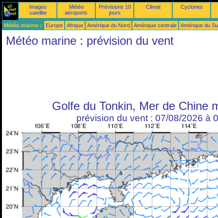
Images
Météo
Prévisions 10
Climat
Cyclones
satellite
aéroports
jours
Météo marine :
Europe
Afrique
Amérique du Nord
Amérique centrale
Amérique du S
Météo marine : prévision du vent
Golfe du Tonkin, Mer de Chine m
prévision du vent : 07/08/2026 à