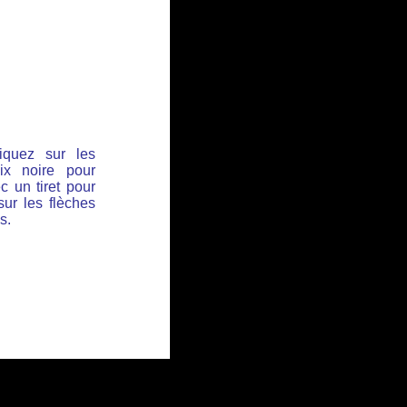
iquez sur les
ix noire pour
c un tiret pour
sur les flèches
s.