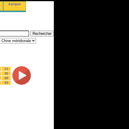
A propos
21
45
69
93