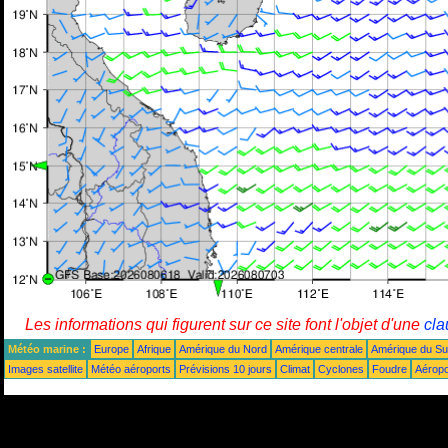
Les informations qui figurent sur ce site font l'objet d'une
cla
Météo marine :
Europe
Afrique
Amérique du Nord
Amérique centrale
Amérique du S
Images satellite
Météo aéroports
Prévisions 10 jours
Climat
Cyclones
Foudre
Aéropo