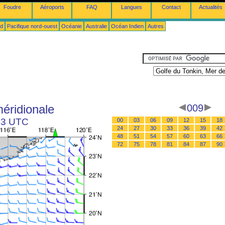
Foudre
Aéroports
FAQ
Langues
Contact
Actualités
ud
Pacifique nord-ouest
Océanie
Australie
Océan Indien
Autres
éridionale
009
 03 UTC
00
03
06
09
12
15
18
24
27
30
33
36
39
42
48
51
54
57
60
63
66
72
75
78
81
84
87
90