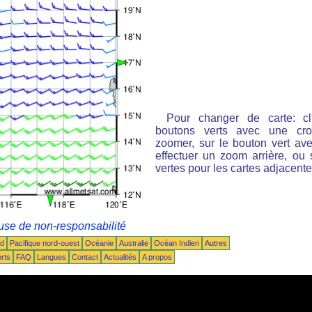
Pour changer de carte: cl
boutons verts avec une cro
zoomer, sur le bouton vert ave
effectuer un zoom arrière, ou 
vertes pour les cartes adjacente
use de non-responsabilité
ud
Pacifique nord-ouest
Océanie
Australie
Océan Indien
Autres
rts
FAQ
Langues
Contact
Actualités
A propos