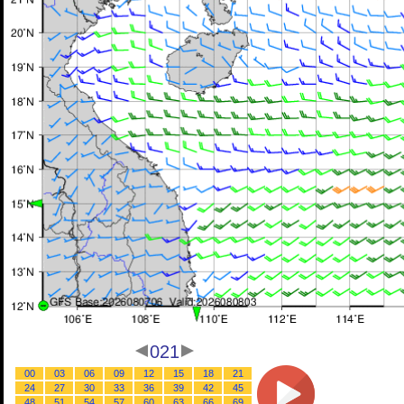
021
00
03
06
09
12
15
18
21
24
27
30
33
36
39
42
45
48
51
54
57
60
63
66
69