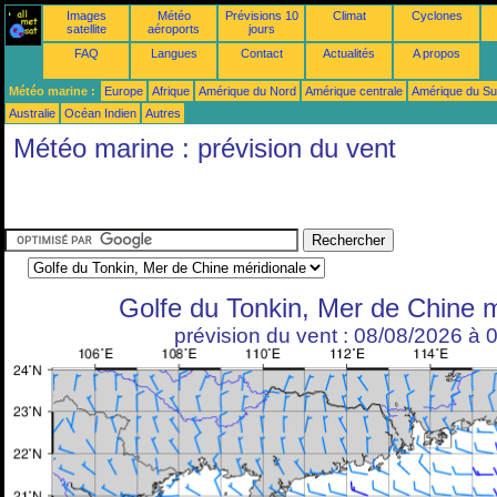
Images
Météo
Prévisions 10
Climat
Cyclones
satellite
aéroports
jours
FAQ
Langues
Contact
Actualités
A propos
Météo marine :
Europe
Afrique
Amérique du Nord
Amérique centrale
Amérique du S
Australie
Océan Indien
Autres
Météo marine : prévision du vent
Golfe du Tonkin, Mer de Chine m
prévision du vent : 08/08/2026 à