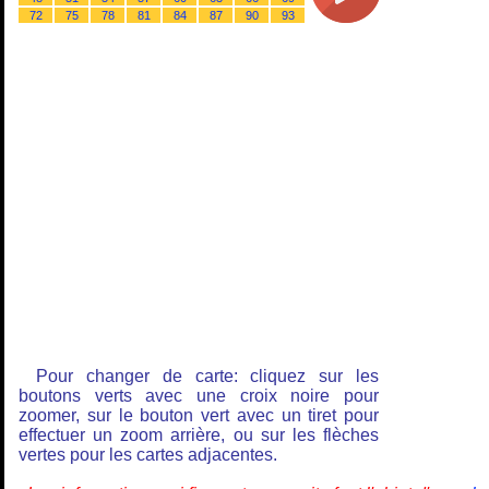
72
75
78
81
84
87
90
93
Pour changer de carte: cliquez sur les
boutons verts avec une croix noire pour
zoomer, sur le bouton vert avec un tiret pour
effectuer un zoom arrière, ou sur les flèches
vertes pour les cartes adjacentes.