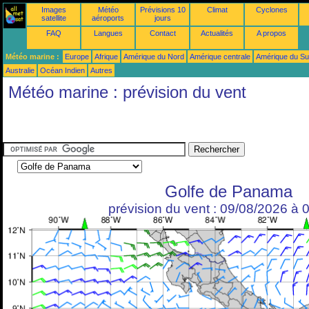
Images
Météo
Prévisions 10
Climat
Cyclones
satellite
aéroports
jours
FAQ
Langues
Contact
Actualités
A propos
Météo marine :
Europe
Afrique
Amérique du Nord
Amérique centrale
Amérique du S
Australie
Océan Indien
Autres
Météo marine : prévision du vent
Golfe de Panama
prévision du vent : 09/08/2026 à