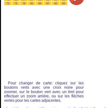
72
75
78
81
84
87
90
93
Pour changer de carte: cliquez sur les
boutons verts avec une croix noire pour
zoomer, sur le bouton vert avec un tiret pour
effectuer un zoom arrière, ou sur les flèches
vertes pour les cartes adjacentes.