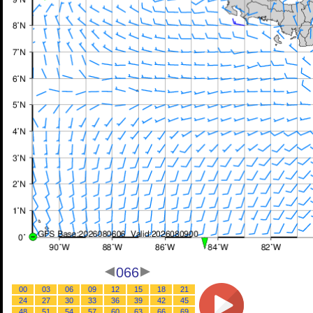
066
00
03
06
09
12
15
18
21
24
27
30
33
36
39
42
45
48
51
54
57
60
63
66
69