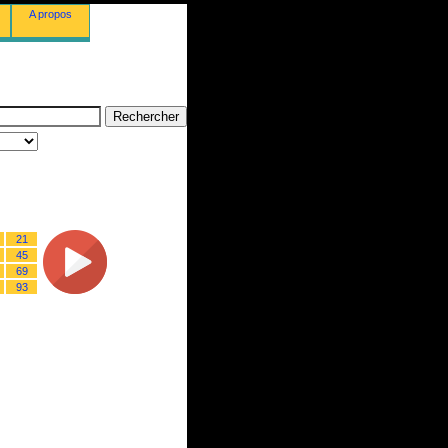
A propos
21
45
69
93