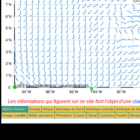
Les informations qui figurent sur ce site font l'objet d'une
cla
Météo marine :
Europe
Afrique
Amérique du Nord
Amérique centrale
Amérique du S
Images satellite
Météo aéroports
Prévisions 10 jours
Climat
Cyclones
Foudre
Aéropo