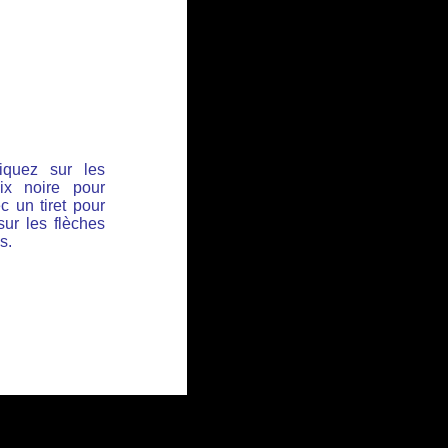
iquez sur les
ix noire pour
c un tiret pour
sur les flèches
s.