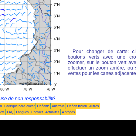
Pour changer de carte: cl
boutons verts avec une cro
zoomer, sur le bouton vert ave
effectuer un zoom arrière, ou 
vertes pour les cartes adjacente
use de non-responsabilité
ud
Pacifique nord-ouest
Océanie
Australie
Océan Indien
Autres
rts
FAQ
Langues
Contact
Actualités
A propos