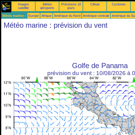
Images
Météo
Prévisions 10
Climat
Cyclones
satellite
aéroports
jours
Météo marine :
Europe
Afrique
Amérique du Nord
Amérique centrale
Amérique du S
Météo marine : prévision du vent
Golfe de Panama
prévision du vent : 10/08/2026 à