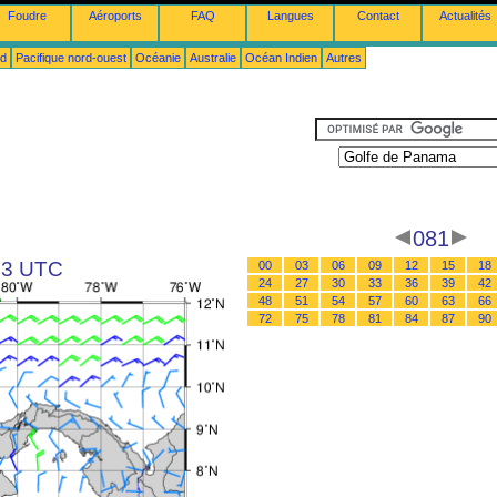
Foudre
Aéroports
FAQ
Langues
Contact
Actualités
ud
Pacifique nord-ouest
Océanie
Australie
Océan Indien
Autres
081
 03 UTC
00
03
06
09
12
15
18
24
27
30
33
36
39
42
48
51
54
57
60
63
66
72
75
78
81
84
87
90