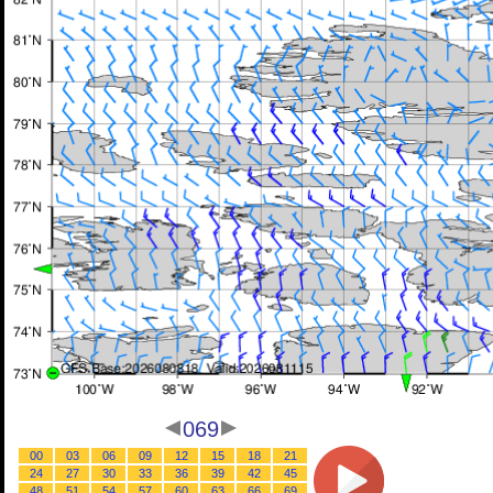
069
00
03
06
09
12
15
18
21
24
27
30
33
36
39
42
45
48
51
54
57
60
63
66
69