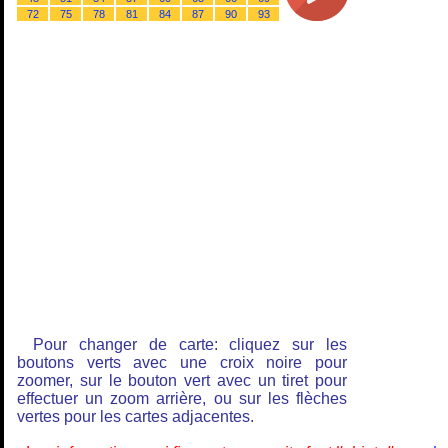
72
75
78
81
84
87
90
93
Pour changer de carte: cliquez sur les
boutons verts avec une croix noire pour
zoomer, sur le bouton vert avec un tiret pour
effectuer un zoom arrière, ou sur les flèches
vertes pour les cartes adjacentes.