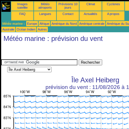
Images
Météo
Prévisions 10
Climat
Cyclones
satellite
aéroports
jours
FAQ
Langues
Contact
Actualités
A propos
Météo marine :
Europe
Afrique
Amérique du Nord
Amérique centrale
Amérique du S
Australie
Océan Indien
Autres
Météo marine : prévision du vent
Île Axel Heiberg
prévision du vent : 11/08/2026 à