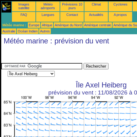
Images
Météo
Prévisions 10
Climat
Cyclones
satellite
aéroports
jours
FAQ
Langues
Contact
Actualités
A propos
Météo marine :
Europe
Afrique
Amérique du Nord
Amérique centrale
Amérique du S
Australie
Océan Indien
Autres
Météo marine : prévision du vent
Île Axel Heiberg
prévision du vent : 11/08/2026 à