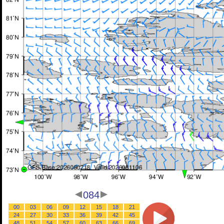
084
00
03
06
09
12
15
18
21
24
27
30
33
36
39
42
45
48
51
54
57
60
63
66
69