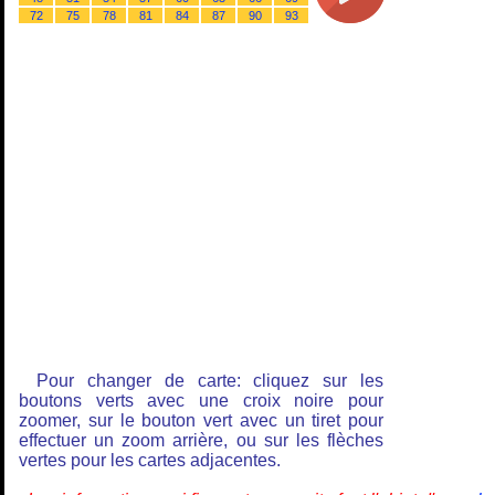
72
75
78
81
84
87
90
93
Pour changer de carte: cliquez sur les
boutons verts avec une croix noire pour
zoomer, sur le bouton vert avec un tiret pour
effectuer un zoom arrière, ou sur les flèches
vertes pour les cartes adjacentes.