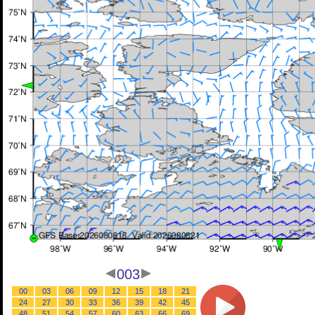
003
00
03
06
09
12
15
18
21
24
27
30
33
36
39
42
45
48
51
54
57
60
63
66
69