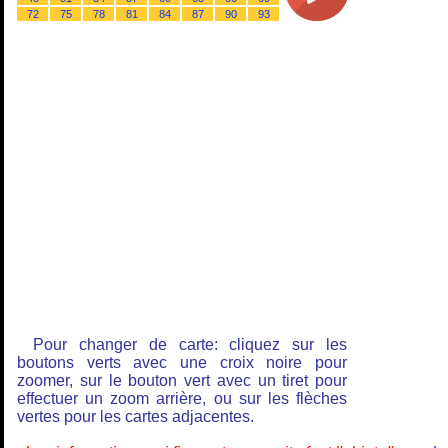
72
75
78
81
84
87
90
93
Pour changer de carte: cliquez sur les
boutons verts avec une croix noire pour
zoomer, sur le bouton vert avec un tiret pour
effectuer un zoom arrière, ou sur les flèches
vertes pour les cartes adjacentes.