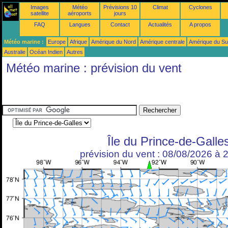
Images
Météo
Prévisions 10
Climat
Cyclones
satellite
aéroports
jours
FAQ
Langues
Contact
Actualités
A propos
Météo marine :
Europe
Afrique
Amérique du Nord
Amérique centrale
Amérique du S
Australie
Océan Indien
Autres
Météo marine : prévision du vent
Île du Prince-de-Galle
prévision du vent : 08/08/2026 à