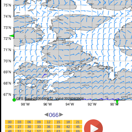
066
00
03
06
09
12
15
18
21
24
27
30
33
36
39
42
45
48
51
54
57
60
63
66
69