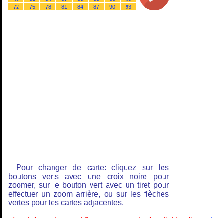
72
75
78
81
84
87
90
93
Pour changer de carte: cliquez sur les
boutons verts avec une croix noire pour
zoomer, sur le bouton vert avec un tiret pour
effectuer un zoom arrière, ou sur les flèches
vertes pour les cartes adjacentes.