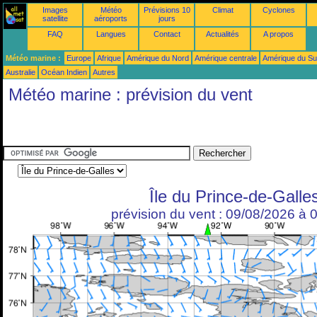
Images
Météo
Prévisions 10
Climat
Cyclones
satellite
aéroports
jours
FAQ
Langues
Contact
Actualités
A propos
Météo marine :
Europe
Afrique
Amérique du Nord
Amérique centrale
Amérique du S
Australie
Océan Indien
Autres
Météo marine : prévision du vent
Île du Prince-de-Galle
prévision du vent : 09/08/2026 à