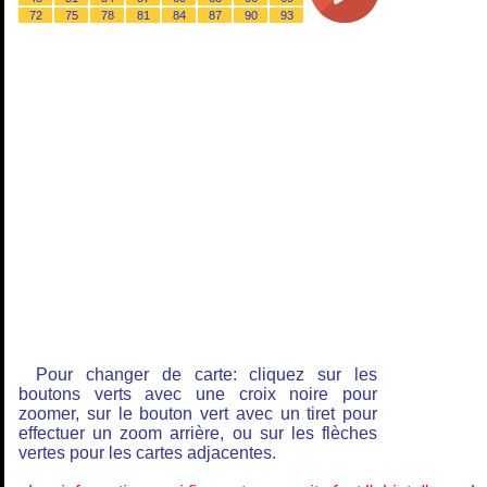
72
75
78
81
84
87
90
93
Pour changer de carte: cliquez sur les
boutons verts avec une croix noire pour
zoomer, sur le bouton vert avec un tiret pour
effectuer un zoom arrière, ou sur les flèches
vertes pour les cartes adjacentes.