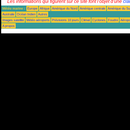
Les informations qui figurent sur ce site font l'objet d'une
cla
Météo marine :
Europe
Afrique
Amérique du Nord
Amérique centrale
Amérique du S
Australie
Océan Indien
Autres
Images satellite
Météo aéroports
Prévisions 10 jours
Climat
Cyclones
Foudre
Aéropo
A propos