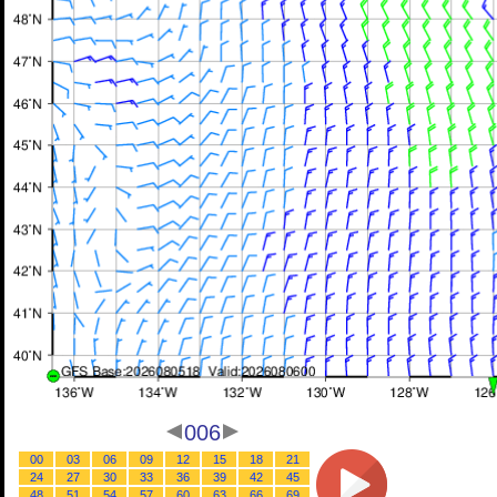
006
00
03
06
09
12
15
18
21
24
27
30
33
36
39
42
45
48
51
54
57
60
63
66
69