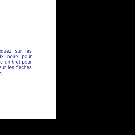
iquez sur les
ix noire pour
c un tiret pour
sur les flèches
s.