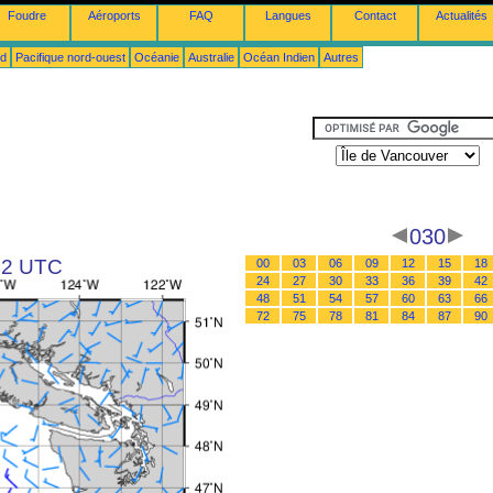
Foudre
Aéroports
FAQ
Langues
Contact
Actualités
ud
Pacifique nord-ouest
Océanie
Australie
Océan Indien
Autres
030
 12 UTC
00
03
06
09
12
15
18
24
27
30
33
36
39
42
48
51
54
57
60
63
66
72
75
78
81
84
87
90