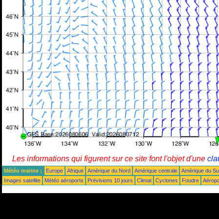
Les informations qui figurent sur ce site font l'objet d'une
cla
Météo marine :
Europe
Afrique
Amérique du Nord
Amérique centrale
Amérique du S
Images satellite
Météo aéroports
Prévisions 10 jours
Climat
Cyclones
Foudre
Aéropo