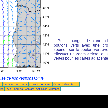
Pour changer de carte: cl
boutons verts avec une cro
zoomer, sur le bouton vert ave
effectuer un zoom arrière, ou 
vertes pour les cartes adjacente
use de non-responsabilité
ud
Pacifique nord-ouest
Océanie
Australie
Océan Indien
Autres
rts
FAQ
Langues
Contact
Actualités
A propos