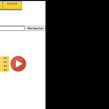
A propos
21
45
69
93