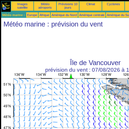
Images
Météo
Prévisions 10
Climat
Cyclones
satellite
aéroports
jours
Météo marine :
Europe
Afrique
Amérique du Nord
Amérique centrale
Amérique du S
Météo marine : prévision du vent
Île de Vancouver
prévision du vent : 07/08/2026 à