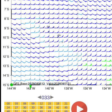
033
00
03
06
09
12
15
18
21
24
27
30
33
36
39
42
45
48
51
54
57
60
63
66
69