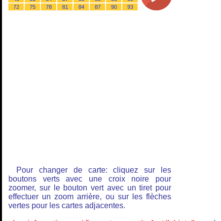
72
75
78
81
84
87
90
93
Pour changer de carte: cliquez sur les
boutons verts avec une croix noire pour
zoomer, sur le bouton vert avec un tiret pour
effectuer un zoom arrière, ou sur les flèches
vertes pour les cartes adjacentes.