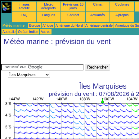
Images
Météo
Prévisions 10
Climat
Cyclones
satellite
aéroports
jours
FAQ
Langues
Contact
Actualités
A propos
Météo marine :
Europe
Afrique
Amérique du Nord
Amérique centrale
Amérique du S
Australie
Océan Indien
Autres
Météo marine : prévision du vent
Îles Marquises
prévision du vent : 07/08/2026 à