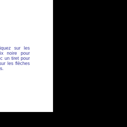
iquez sur les
ix noire pour
c un tiret pour
sur les flèches
s.