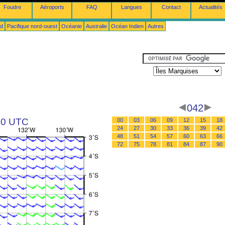
Foudre
Aéroports
FAQ
Langues
Contact
Actualités
ud
Pacifique nord-ouest
Océanie
Australie
Océan Indien
Autres
042
 00 UTC
00
03
06
09
12
15
18
24
27
30
33
36
39
42
48
51
54
57
60
63
66
72
75
78
81
84
87
90