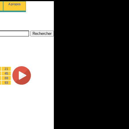
A propos
21
45
69
93