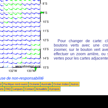
Pour changer de carte: cl
boutons verts avec une cro
zoomer, sur le bouton vert ave
effectuer un zoom arrière, ou 
vertes pour les cartes adjacente
use de non-responsabilité
ud
Pacifique nord-ouest
Océanie
Australie
Océan Indien
Autres
rts
FAQ
Langues
Contact
Actualités
A propos