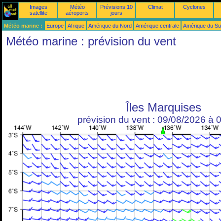
Images
Météo
Prévisions 10
Climat
Cyclones
satellite
aéroports
jours
Météo marine :
Europe
Afrique
Amérique du Nord
Amérique centrale
Amérique du S
Météo marine : prévision du vent
Îles Marquises
prévision du vent : 09/08/2026 à