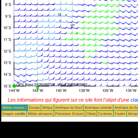
Les informations qui figurent sur ce site font l'objet d'une
cla
Météo marine :
Europe
Afrique
Amérique du Nord
Amérique centrale
Amérique du S
Images satellite
Météo aéroports
Prévisions 10 jours
Climat
Cyclones
Foudre
Aéropo