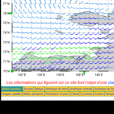
Les informations qui figurent sur ce site font l'objet d'une
cla
Météo marine :
Europe
Afrique
Amérique du Nord
Amérique centrale
Amérique du S
Images satellite
Météo aéroports
Prévisions 10 jours
Climat
Cyclones
Foudre
Aéropo