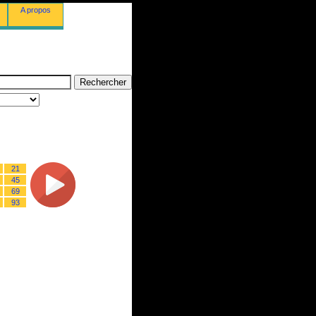
A propos
21
45
69
93