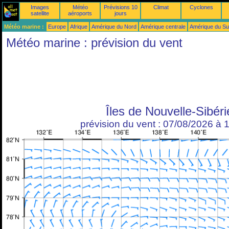
Images
Météo
Prévisions 10
Climat
Cyclones
satellite
aéroports
jours
Météo marine :
Europe
Afrique
Amérique du Nord
Amérique centrale
Amérique du S
Météo marine : prévision du vent
Îles de Nouvelle-Sibéri
prévision du vent : 07/08/2026 à