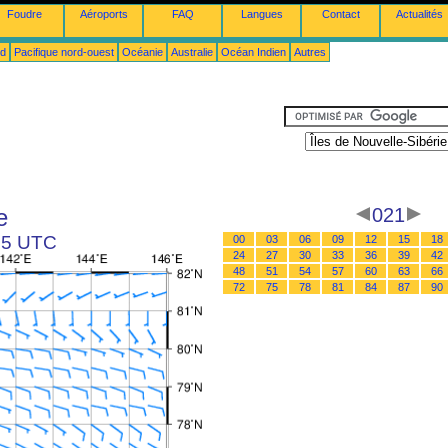
Foudre
Aéroports
FAQ
Langues
Contact
Actualités
ud
Pacifique nord-ouest
Océanie
Australie
Océan Indien
Autres
e
021
 15 UTC
00
03
06
09
12
15
18
24
27
30
33
36
39
42
48
51
54
57
60
63
66
72
75
78
81
84
87
90