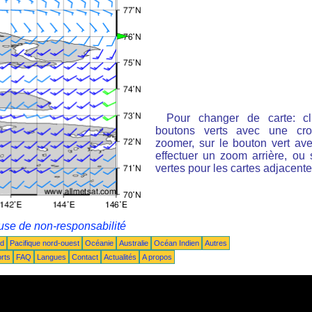
Pour changer de carte: cl
boutons verts avec une cro
zoomer, sur le bouton vert ave
effectuer un zoom arrière, ou 
vertes pour les cartes adjacente
use de non-responsabilité
ud
Pacifique nord-ouest
Océanie
Australie
Océan Indien
Autres
rts
FAQ
Langues
Contact
Actualités
A propos