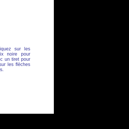
iquez sur les
ix noire pour
c un tiret pour
sur les flèches
s.