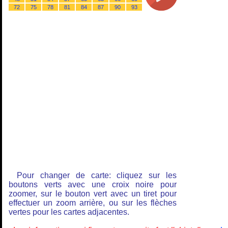
72
75
78
81
84
87
90
93
Pour changer de carte: cliquez sur les
boutons verts avec une croix noire pour
zoomer, sur le bouton vert avec un tiret pour
effectuer un zoom arrière, ou sur les flèches
vertes pour les cartes adjacentes.