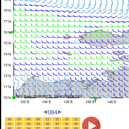
084
00
03
06
09
12
15
18
21
24
27
30
33
36
39
42
45
48
51
54
57
60
63
66
69