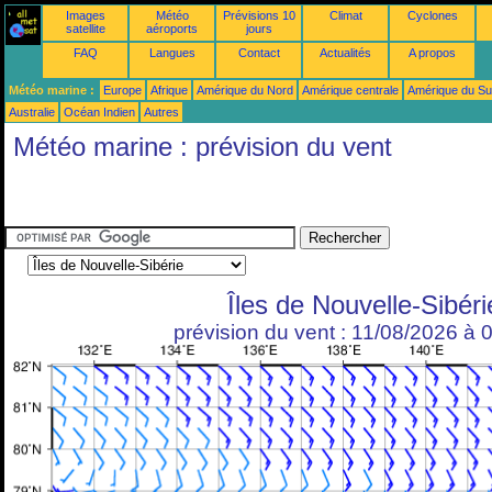
Images
Météo
Prévisions 10
Climat
Cyclones
satellite
aéroports
jours
FAQ
Langues
Contact
Actualités
A propos
Météo marine :
Europe
Afrique
Amérique du Nord
Amérique centrale
Amérique du S
Australie
Océan Indien
Autres
Météo marine : prévision du vent
Îles de Nouvelle-Sibéri
prévision du vent : 11/08/2026 à