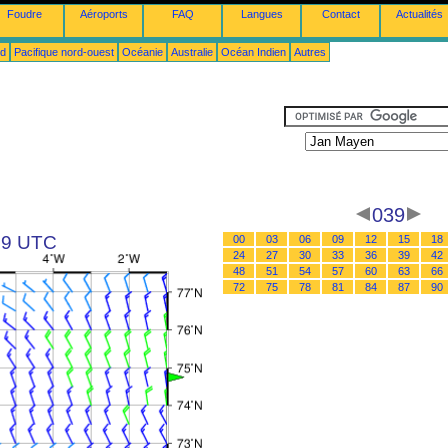
Foudre
Aéroports
FAQ
Langues
Contact
Actualités
ud
Pacifique nord-ouest
Océanie
Australie
Océan Indien
Autres
039
 09 UTC
00
03
06
09
12
15
18
24
27
30
33
36
39
42
48
51
54
57
60
63
66
72
75
78
81
84
87
90