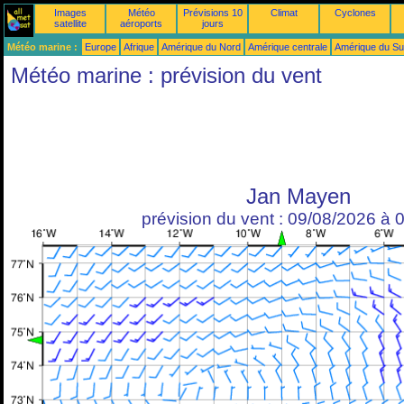
Images
Météo
Prévisions 10
Climat
Cyclones
satellite
aéroports
jours
Météo marine :
Europe
Afrique
Amérique du Nord
Amérique centrale
Amérique du S
Météo marine : prévision du vent
Jan Mayen
prévision du vent : 09/08/2026 à