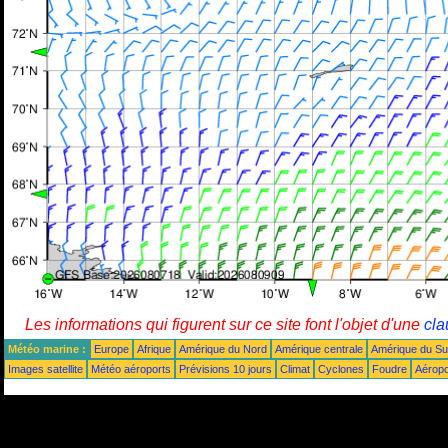
Les informations qui figurent sur ce site font l'objet d'une
cla
Météo marine :
Europe
Afrique
Amérique du Nord
Amérique centrale
Amérique du S
Images satellite
Météo aéroports
Prévisions 10 jours
Climat
Cyclones
Foudre
Aéropo