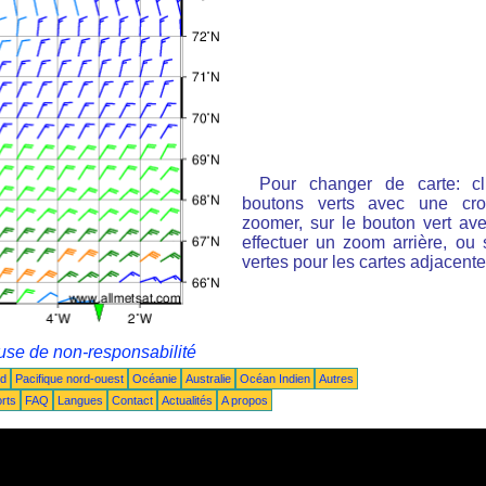
Pour changer de carte: cl
boutons verts avec une cro
zoomer, sur le bouton vert ave
effectuer un zoom arrière, ou 
vertes pour les cartes adjacente
use de non-responsabilité
ud
Pacifique nord-ouest
Océanie
Australie
Océan Indien
Autres
rts
FAQ
Langues
Contact
Actualités
A propos