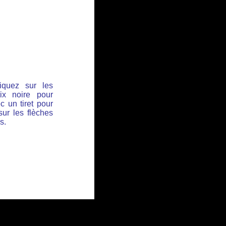
iquez sur les
ix noire pour
c un tiret pour
sur les flèches
s.