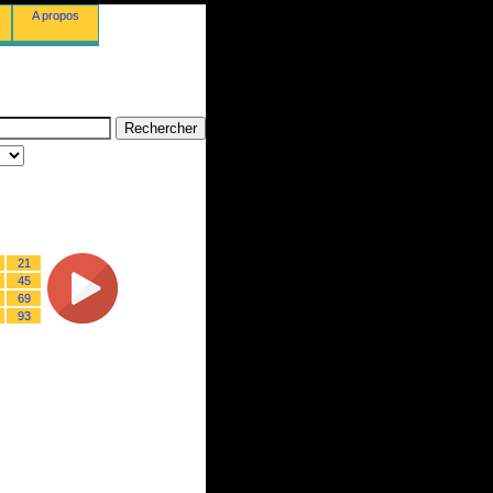
A propos
21
45
69
93