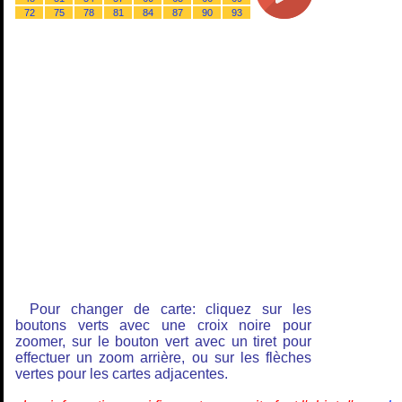
72
75
78
81
84
87
90
93
Pour changer de carte: cliquez sur les
boutons verts avec une croix noire pour
zoomer, sur le bouton vert avec un tiret pour
effectuer un zoom arrière, ou sur les flèches
vertes pour les cartes adjacentes.