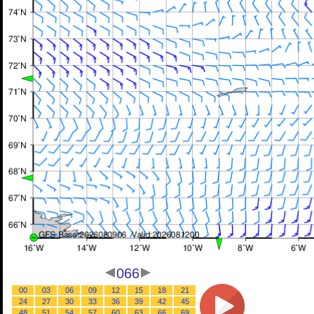
066
00
03
06
09
12
15
18
21
24
27
30
33
36
39
42
45
48
51
54
57
60
63
66
69