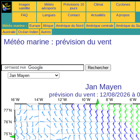
Images
Météo
Prévisions 10
Climat
Cyclones
satellite
aéroports
jours
FAQ
Langues
Contact
Actualités
A propos
Météo marine :
Europe
Afrique
Amérique du Nord
Amérique centrale
Amérique du S
Australie
Océan Indien
Autres
Météo marine : prévision du vent
Jan Mayen
prévision du vent : 12/08/2026 à