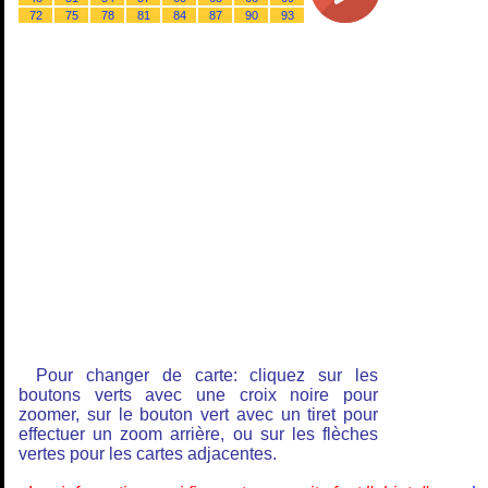
72
75
78
81
84
87
90
93
Pour changer de carte: cliquez sur les
boutons verts avec une croix noire pour
zoomer, sur le bouton vert avec un tiret pour
effectuer un zoom arrière, ou sur les flèches
vertes pour les cartes adjacentes.