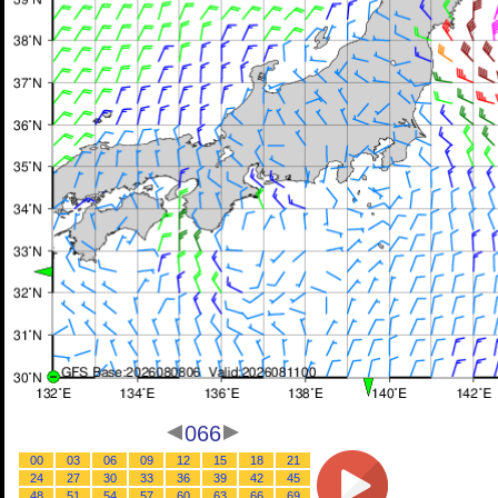
066
00
03
06
09
12
15
18
21
24
27
30
33
36
39
42
45
48
51
54
57
60
63
66
69