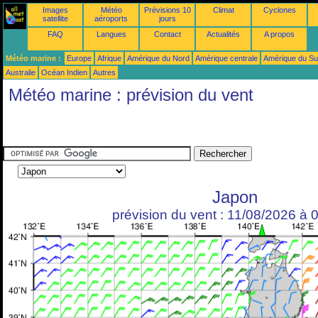
Images
Météo
Prévisions 10
Climat
Cyclones
satellite
aéroports
jours
FAQ
Langues
Contact
Actualités
A propos
Météo marine :
Europe
Afrique
Amérique du Nord
Amérique centrale
Amérique du S
Australie
Océan Indien
Autres
Météo marine : prévision du vent
Japon
prévision du vent : 11/08/2026 à