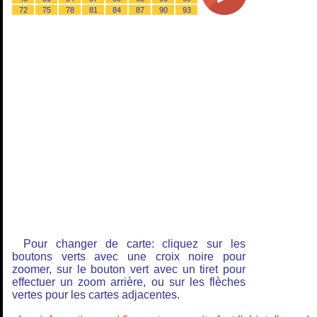
72
75
78
81
84
87
90
93
Pour changer de carte: cliquez sur les
boutons verts avec une croix noire pour
zoomer, sur le bouton vert avec un tiret pour
effectuer un zoom arrière, ou sur les flèches
vertes pour les cartes adjacentes.