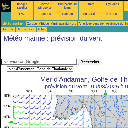
Images
Météo
Prévisions 10
Climat
Cyclones
satellite
aéroports
jours
FAQ
Langues
Contact
Actualités
A propos
Météo marine :
Europe
Afrique
Amérique du Nord
Amérique centrale
Amérique du S
Australie
Océan Indien
Autres
Météo marine : prévision du vent
Mer d'Andaman, Golfe de Th
prévision du vent : 09/08/2026 à