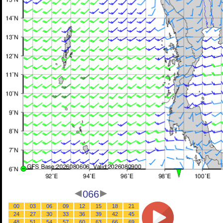
066
00
03
06
09
12
15
18
21
24
27
30
33
36
39
42
45
48
51
54
57
60
63
66
69