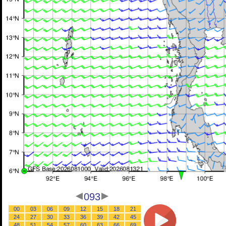
093
00
03
06
09
12
15
18
21
24
27
30
33
36
39
42
45
48
51
54
57
60
63
66
69