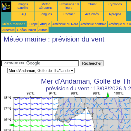
Images
Météo
Prévisions 10
Climat
Cyclones
satellite
aéroports
jours
FAQ
Langues
Contact
Actualités
A propos
Météo marine :
Europe
Afrique
Amérique du Nord
Amérique centrale
Amérique du S
Australie
Océan Indien
Autres
Météo marine : prévision du vent
Mer d'Andaman, Golfe de Th
prévision du vent : 13/08/2026 à