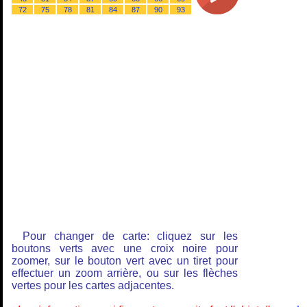
72
75
78
81
84
87
90
93
Pour changer de carte: cliquez sur les
boutons verts avec une croix noire pour
zoomer, sur le bouton vert avec un tiret pour
effectuer un zoom arrière, ou sur les flèches
vertes pour les cartes adjacentes.