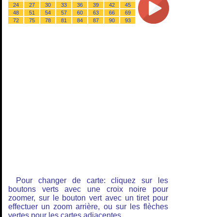
24
27
30
33
36
39
42
45
48
51
54
57
60
63
66
69
72
75
78
81
84
87
90
93
Pour changer de carte: cliquez sur les
boutons verts avec une croix noire pour
zoomer, sur le bouton vert avec un tiret pour
effectuer un zoom arrière, ou sur les flèches
vertes pour les cartes adjacentes.