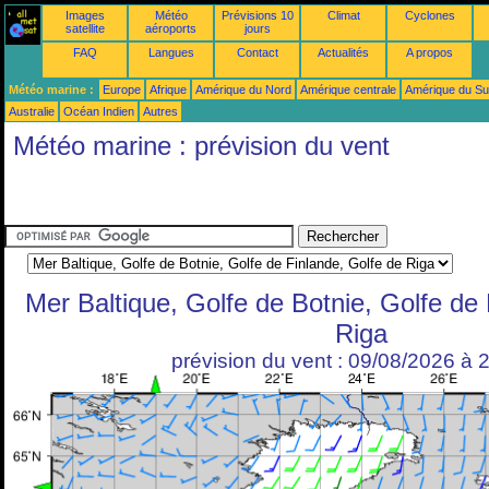
Images
Météo
Prévisions 10
Climat
Cyclones
satellite
aéroports
jours
FAQ
Langues
Contact
Actualités
A propos
Météo marine :
Europe
Afrique
Amérique du Nord
Amérique centrale
Amérique du S
Australie
Océan Indien
Autres
Météo marine : prévision du vent
Mer Baltique, Golfe de Botnie, Golfe de 
Riga
prévision du vent : 09/08/2026 à