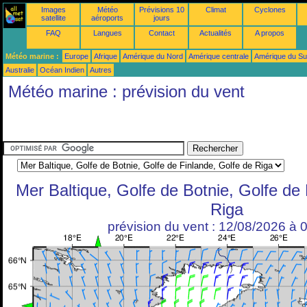
Images
Météo
Prévisions 10
Climat
Cyclones
satellite
aéroports
jours
FAQ
Langues
Contact
Actualités
A propos
Météo marine :
Europe
Afrique
Amérique du Nord
Amérique centrale
Amérique du S
Australie
Océan Indien
Autres
Météo marine : prévision du vent
Mer Baltique, Golfe de Botnie, Golfe de 
Riga
prévision du vent : 12/08/2026 à