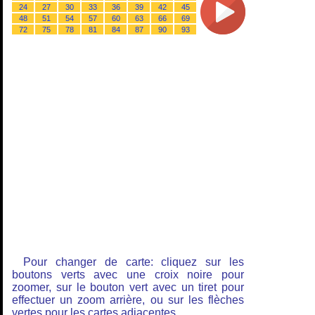
24
27
30
33
36
39
42
45
48
51
54
57
60
63
66
69
72
75
78
81
84
87
90
93
Pour changer de carte: cliquez sur les
boutons verts avec une croix noire pour
zoomer, sur le bouton vert avec un tiret pour
effectuer un zoom arrière, ou sur les flèches
vertes pour les cartes adjacentes.